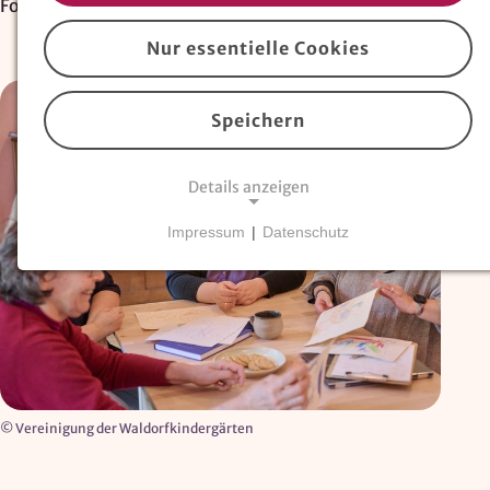
Fortbildungen für Waldorferzieher:innen
Nur essentielle Cookies
Speichern
Details anzeigen
Impressum
|
Datenschutz
NOTWENDIGE COOKIES
Essentielle Cookies
sind für den Betrieb der
Website erforderlich und können nicht deaktiviert
werden. Hierzu zählen technisch notwendige
TYPO3-Cookies, sowie Funktionen zur
Adresssuche über
Google Places
.
© Vereinigung der Waldorfkindergärten
Google Places Autocomplete
Anbieter: