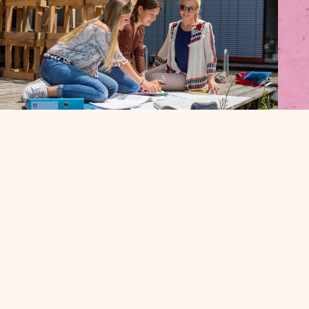
© Nola Bunke
Studium Kindheitspädagogik mit
waldorfpädagogischem
Schwerpunkt
Bildung lebendig, einfühlsam und individuell
gestalten- das geht, mit dem Studium
Kindheitspädagogik an der Alanushochschule
Mehr zum Studium