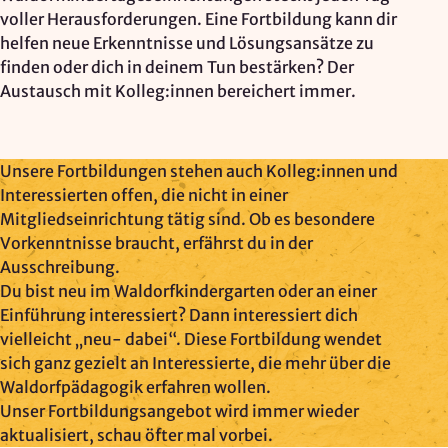
Mapbox Inc., US
voller Herausforderungen. Eine Fortbildung kann dir
Zweck:
helfen neue Erkenntnisse und Lösungsansätze zu
Kartendarstellung
finden oder dich in deinem Tun bestärken? Der
Austausch mit Kolleg:innen bereichert immer.
Rechtsgrundlage: Art. 6 Abs. 1 lit. a DSGVO
Vimeo
Unsere Fortbildungen stehen auch Kolleg:innen und
Interessierten offen, die nicht in einer
Anbieter:
Mitgliedseinrichtung tätig sind. Ob es besondere
Vimeo Inc., USA
Vorkenntnisse braucht, erfährst du in der
Zweck:
Ausschreibung.
Videowiedergabe
Du bist neu im Waldorfkindergarten oder an einer
Einführung interessiert? Dann interessiert dich
Rechtsgrundlage: Art. 6 Abs. 1 lit. a DSGVO
vielleicht „neu- dabei“. Diese Fortbildung wendet
sich ganz gezielt an Interessierte, die mehr über die
Matomo (Webanalyse)
Waldorfpädagogik erfahren wollen.
Unser Fortbildungsangebot wird immer wieder
Anbieter:
aktualisiert, schau öfter mal vorbei.
Vereinigung der Waldorfkindergärten e. V.