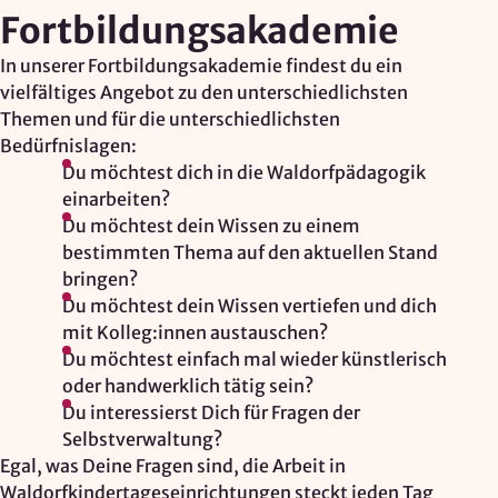
Fortbildungsakademie
Google Ireland Ltd.
Zweck:
In unserer Fortbildungsakademie findest du ein
Adresssuche, Geokoordinaten
vielfältiges Angebot zu den unterschiedlichsten
Themen und für die unterschiedlichsten
Rechtsgrundlage: Art. 6 Abs. 1 lit. f DSGVO
Bedürfnislagen:
Drittlandübermittlung: möglich
Du möchtest dich in die Waldorfpädagogik
einarbeiten?
Du möchtest dein Wissen zu einem
OPTIONAL
bestimmten Thema auf den aktuellen Stand
Optionale Cookies
(z. B. für Karten von Mapbox,
bringen?
Videos von Vimeo oder optionale zusätzliche
Du möchtest dein Wissen vertiefen und dich
Cookies für die Messung von wiederkehrenden
mit Kolleg:innen austauschen?
Nutzenden von Matomo) werden
nur nach Ihrer
Du möchtest einfach mal wieder künstlerisch
Einwilligung
geladen.
oder handwerklich tätig sein?
Du interessierst Dich für Fragen der
Mapbox
Selbstverwaltung?
Egal, was Deine Fragen sind, die Arbeit in
Anbieter:
Waldorfkindertageseinrichtungen steckt jeden Tag