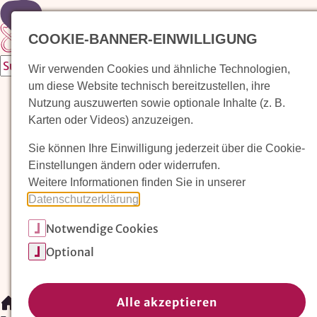
Zur Startseite
COOKIE-BANNER-EINWILLIGUNG
Wir verwenden Cookies und ähnliche Technologien,
um diese Website technisch bereitzustellen, ihre
Waldorfkindergarten finden
Nutzung auszuwerten sowie optionale Inhalte (z. B.
Karten oder Videos) anzuzeigen.
Pädagogischer Ansatz
Sie können Ihre Einwilligung jederzeit über die Cookie-
Arbeit im Waldorfkindergarten
Einstellungen ändern oder widerrufen.
Weitere Informationen finden Sie in unserer
Unser Verein
Datenschutzerklärung
.
Notwendige Cookies
Magazin: Erziehungskunst frühe Kindheit
Optional
Mitglieder
Spenden
Kontakt
Alle akzeptieren
/
Arbeit im Waldorfkindergarten
/