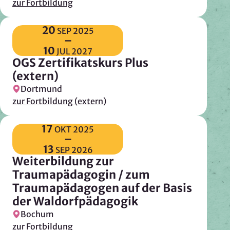
zur Fortbildung
20
SEP
2025
–
10
JUL
2027
OGS Zertifikatskurs Plus
(extern)
Dortmund
zur Fortbildung (extern)
17
OKT
2025
–
13
SEP
2026
Weiterbildung zur
Traumapädagogin / zum
Traumapädagogen auf der Basis
der Waldorfpädagogik
Bochum
zur Fortbildung