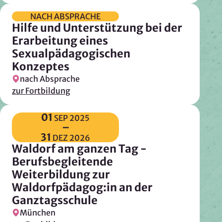
NACH ABSPRACHE
Hilfe und Unterstützung bei der
Erarbeitung eines
Sexualpädagogischen
Konzeptes
nach Absprache
zur Fortbildung
01
SEP
2025
–
31
DEZ
2026
Waldorf am ganzen Tag -
Berufsbegleitende
Weiterbildung zur
Waldorfpädagog:in an der
Ganztagsschule
München