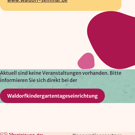
Google Ireland Ltd.
Zweck:
Adresssuche, Geokoordinaten
Rechtsgrundlage: Art. 6 Abs. 1 lit. f DSGVO
Drittlandübermittlung: möglich
OPTIONAL
Aktuell sind keine Veranstaltungen vorhanden. Bitte
Optionale Cookies
(z. B. für Karten von Mapbox,
informieren Sie sich direkt bei der
Videos von Vimeo oder optionale zusätzliche
Cookies für die Messung von wiederkehrenden
Waldorfkindergartentageseinrichtung
Nutzenden von Matomo) werden
nur nach Ihrer
Einwilligung
geladen.
Mapbox
Anbieter: