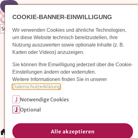
Zur Startseite
COOKIE-BANNER-EINWILLIGUNG
Wir verwenden Cookies und ähnliche Technologien,
um diese Website technisch bereitzustellen, ihre
Waldorfkindergarten finden
Nutzung auszuwerten sowie optionale Inhalte (z. B.
Karten oder Videos) anzuzeigen.
Pädagogischer Ansatz
Sie können Ihre Einwilligung jederzeit über die Cookie-
Arbeit im Waldorfkindergarten
Einstellungen ändern oder widerrufen.
Weitere Informationen finden Sie in unserer
Unser Verein
Datenschutzerklärung
.
Notwendige Cookies
Magazin: Erziehungskunst frühe Kindheit
Optional
Mitglieder
Spenden
Kontakt
Alle akzeptieren
/
Arbeit im Waldorfkindergarten
/