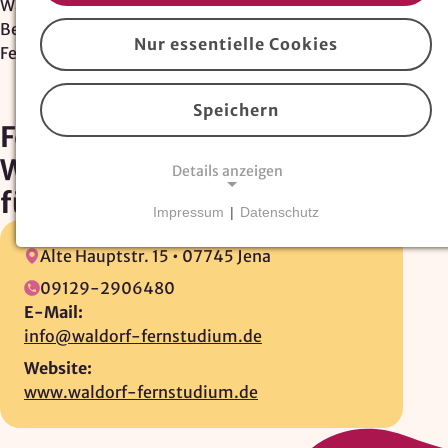
Waldorferzieher:in werden
/
Berufsbegleitende Weiterbildung
/
Nur essentielle Cookies
Fernstudium Waldorfpädagogik Seminar für…
Speichern
Fernstudium
Waldorfpädagogik Seminar
Details anzeigen
für pädagogische Praxis Jena
Impressum
|
Datenschutz
NOTWENDIGE COOKIES
Alte Hauptstr. 15 •
07745 Jena
Essentielle Cookies
sind für den Betrieb der
Website erforderlich und können nicht deaktiviert
09129-2906480
werden. Hierzu zählen technisch notwendige
E-Mail:
TYPO3-Cookies, sowie Funktionen zur
info@waldorf-fernstudium.de
Adresssuche über
Google Places
.
Website:
www.waldorf-fernstudium.de
Google Places Autocomplete
Anbieter: