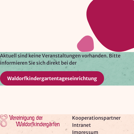
Google Ireland Ltd.
Zweck:
Adresssuche, Geokoordinaten
Rechtsgrundlage: Art. 6 Abs. 1 lit. f DSGVO
Drittlandübermittlung: möglich
Aktuell sind keine Veranstaltungen vorhanden. Bitte
informieren Sie sich direkt bei der
OPTIONAL
Optionale Cookies
(z. B. für Karten von Mapbox,
Waldorfkindergartentageseinrichtung
Videos von Vimeo oder optionale zusätzliche
Cookies für die Messung von wiederkehrenden
Nutzenden von Matomo) werden
nur nach Ihrer
Einwilligung
geladen.
Mapbox
Zur Startseite
Kooperationspartner
Intranet
Anbieter:
Impressum