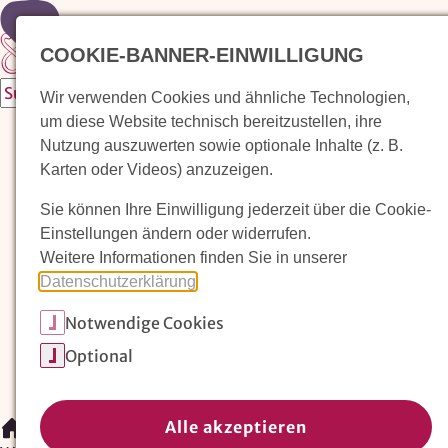
Zur Startseite
COOKIE-BANNER-EINWILLIGUNG
Wir verwenden Cookies und ähnliche Technologien,
um diese Website technisch bereitzustellen, ihre
Waldorfkindergarten finden
Nutzung auszuwerten sowie optionale Inhalte (z. B.
Karten oder Videos) anzuzeigen.
Pädagogischer Ansatz
Sie können Ihre Einwilligung jederzeit über die Cookie-
Arbeit im Waldorfkindergarten
Einstellungen ändern oder widerrufen.
Weitere Informationen finden Sie in unserer
Unser Verein
Datenschutzerklärung
.
Notwendige Cookies
Magazin: Erziehungskunst frühe Kindheit
Optional
Mitglieder
Spenden
Kontakt
Alle akzeptieren
/
Arbeit im Waldorfkindergarten
/