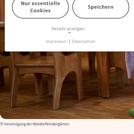
Nur essentielle
Speichern
Cookies
Details anzeigen
Impressum
|
Datenschutz
NOTWENDIGE COOKIES
Essentielle Cookies
sind für den Betrieb der
Website erforderlich und können nicht deaktiviert
werden. Hierzu zählen technisch notwendige
TYPO3-Cookies, sowie Funktionen zur
Adresssuche über
Google Places
.
Google Places Autocomplete
Anbieter:
Google Ireland Ltd.
© Vereinigung der Waldorfkindergärten
Zweck: