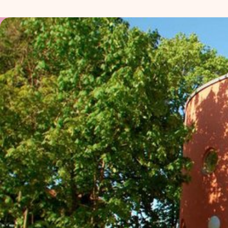
Zweck:
Reichweitenmessung, technische
Optimierung
Cookie
Laufzeit:
180 Tage
Hosting: DomainFactory GmbH,
Deutschland
Rechtsgrundlage: Art. 6 Abs. 1 lit. f
DSGVO
IP-Anonymisierung: aktiviert
Mailjet
Anbieter:
Mailjet GmbH
Zweck: