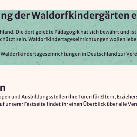
ng der Waldorfkindergärten e
hland. Die dort gelebte Pädagogik hat sich bewährt und ist 
hützt sein. Waldorfkindertageseinrichtungen wollen leben
 Waldorfkindertageseinrichtungen in Deutschland zur
Vere
en
en und Ausbildungsstellen ihre Türen für Eltern, Erzieher:
unserer Festseite findet ihr einen Überblick über alle Ve