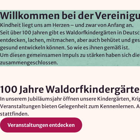
Adresssuche, Geokoordinaten
Rechtsgrundlage: Art. 6 Abs. 1 lit. f
Willkommen bei der Vereinigu
DSGVO
Kindheit liegt uns am Herzen – und zwar von Anfang an.
Drittlandübermittlung: möglich
Seit über 100 Jahren gibt es Waldorfkindergärten in Deutsc
entdecken, lachen, mitmachen, aber auch behütet und gesc
gesund entwickeln können. So wie es ihnen gemäß ist.
OPTIONAL
Um diesen gemeinsamen Impuls zu stärken haben sich die
Optionale Cookies
(z. B. für Karten von Mapbox,
zusammengeschlossen.
Videos von Vimeo oder optionale zusätzliche
Cookies für die Messung von wiederkehrenden
Nutzenden von Matomo) werden
nur nach Ihrer
100 Jahre Waldorfkindergärt
Einwilligung
geladen.
In unserem Jubiläumsjahr öffnen unsere Kindergärten, Kripp
Mapbox
Veranstaltungen bieten Gelegenheit zum Kennenlernen. Auf 
stattfinden.
Anbieter:
Mapbox Inc., US
Veranstaltungen entdecken
Zweck: