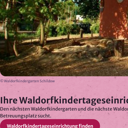
Anmeldung und Versand von
Newslettern
© Waldorfkindergarten Schildow
Ihre Waldorfkindertageseinri
Den nächsten Waldorfkindergarten und die nächste Waldorf
Betreuungsplatz sucht.
Waldorfkindertageseinrichtung finden