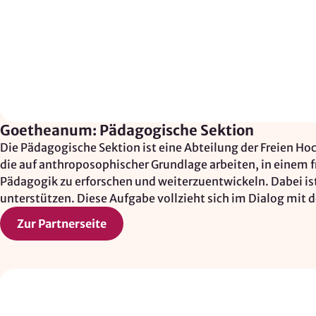
Zweck:
Reichweitenmessung, technische
Optimierung
Cookie
Laufzeit:
180 Tage
Goetheanum: Pädagogische Sektion
Hosting: DomainFactory GmbH,
Die Pädagogische Sektion ist eine Abteilung der Freien H
Deutschland
die auf anthroposophischer Grundlage arbeiten, in einem f
Rechtsgrundlage: Art. 6 Abs. 1 lit. f
Pädagogik zu erforschen und weiterzuentwickeln. Dabei ist 
DSGVO
unterstützen. Diese Aufgabe vollzieht sich im Dialog mit 
IP-Anonymisierung: aktiviert
Zur Partnerseite
Mailjet
Anbieter:
Mailjet GmbH
Zweck: