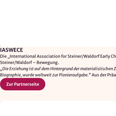
Adresssuche, Geokoordinaten
Rechtsgrundlage: Art. 6 Abs. 1 lit. f
DSGVO
Drittlandübermittlung: möglich
OPTIONAL
IASWECE
Optionale Cookies
(z. B. für Karten von Mapbox,
Die „International Association for Steiner/Waldorf Early 
Videos von Vimeo oder optionale zusätzliche
Steiner/Waldorf – Bewegung.
Cookies für die Messung von wiederkehrenden
„Die Erziehung ist auf dem Hintergrund der materialistischen 
Nutzenden von Matomo) werden
nur nach Ihrer
Biographie, wurde weltweit zur Pionieraufgabe.“
Aus der Prä
Einwilligung
geladen.
Zur Partnerseite
Mapbox
Anbieter:
Mapbox Inc., US
Zweck: