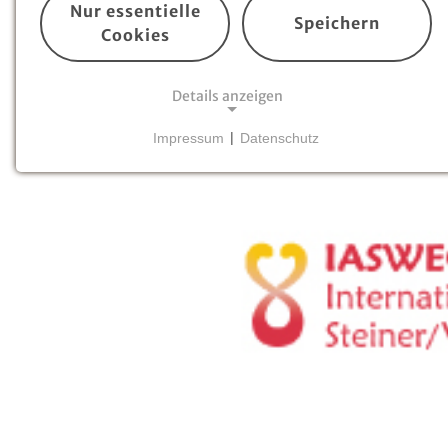
Nur essentielle
Speichern
Cookies
Details anzeigen
Impressum
|
Datenschutz
NOTWENDIGE COOKIES
Essentielle Cookies
sind für den Betrieb der
Website erforderlich und können nicht deaktiviert
werden. Hierzu zählen technisch notwendige
TYPO3-Cookies, sowie Funktionen zur
Adresssuche über
Google Places
.
Google Places Autocomplete
Anbieter:
Google Ireland Ltd.
Zweck: