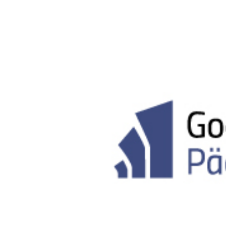
Kartendarstellung
Rechtsgrundlage: Art. 6 Abs. 1 lit. a
DSGVO
Vimeo
Anbieter:
Vimeo Inc., USA
Zweck:
Videowiedergabe
Rechtsgrundlage: Art. 6 Abs. 1 lit. a
DSGVO
Matomo (Webanalyse)
Anbieter:
Vereinigung der
Waldorfkindergärten e. V.