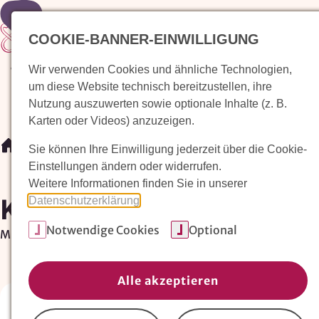
Zur Startseite
COOKIE-BANNER-EINWILLIGUNG
Wir verwenden Cookies und ähnliche Technologien,
Waldorfkindergarten finden
Pädagogischer Ansatz
um diese Website technisch bereitzustellen, ihre
Nutzung auszuwerten sowie optionale Inhalte (z. B.
Karten oder Videos) anzuzeigen.
/
Kooperationspartner
Sie können Ihre Einwilligung jederzeit über die Cookie-
Einstellungen ändern oder widerrufen.
Weitere Informationen finden Sie in unserer
Kooperationspartner
Datenschutzerklärung
.
Notwendige Cookies
Optional
Mit wem wir zusammenarbeiten…
Alle akzeptieren