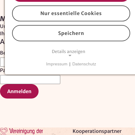
Nur essentielle Cookies
Mitgliederbereich
Um fortzufahren, melden Sie sich bitte mit den
Speichern
Ihnen bekannten Zugangsdaten an.
Anmelden
Details anzeigen
Benutzername:
Impressum
|
Datenschutz
NOTWENDIGE COOKIES
Passwort:
Essentielle Cookies
sind für den Betrieb der
Website erforderlich und können nicht deaktiviert
werden. Hierzu zählen technisch notwendige
TYPO3-Cookies, sowie Funktionen zur
Adresssuche über
Google Places
.
Google Places Autocomplete
Zur Startseite
Kooperationspartner
Anbieter: