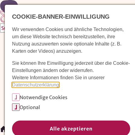
Zur Startseite
COOKIE-BANNER-EINWILLIGUNG
Wir verwenden Cookies und ähnliche Technologien,
um diese Website technisch bereitzustellen, ihre
Waldorfkindergarten finden
Nutzung auszuwerten sowie optionale Inhalte (z. B.
Karten oder Videos) anzuzeigen.
Pädagogischer Ansatz
Sie können Ihre Einwilligung jederzeit über die Cookie-
Arbeit im Waldorfkindergarten
Einstellungen ändern oder widerrufen.
Weitere Informationen finden Sie in unserer
Unser Verein
Datenschutzerklärung
.
Notwendige Cookies
Magazin: Erziehungskunst frühe Kindheit
Optional
Mitglieder
Spenden
Kontakt
Alle akzeptieren
/
Mitglieder