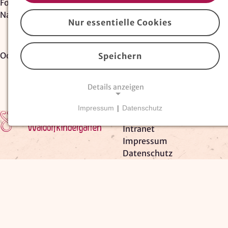
Fortbildungen für Waldorferzieher:innen
/
Naturpädagogik in der Waldorfpädagogik
Nur essentielle Cookies
Oops, an error occurred! Request: 4eb127e306612
Speichern
Details anzeigen
Impressum
|
Datenschutz
Zur Startseite
Kooperationspartner
NOTWENDIGE COOKIES
Intranet
Essentielle Cookies
sind für den Betrieb der
Impressum
Website erforderlich und können nicht deaktiviert
Datenschutz
werden. Hierzu zählen technisch notwendige
TYPO3-Cookies, sowie Funktionen zur
Adresssuche über
Google Places
.
Google Places Autocomplete
Anbieter: