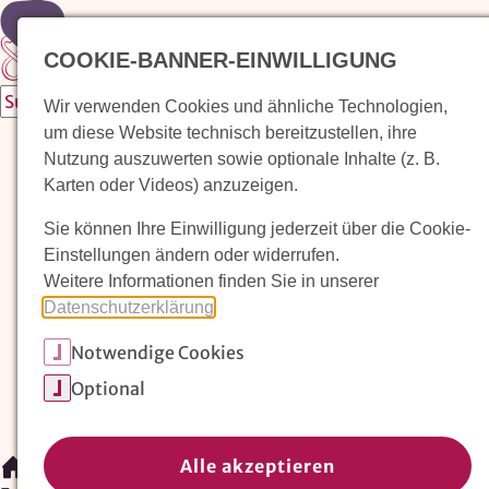
Zur Startseite
COOKIE-BANNER-EINWILLIGUNG
Wir verwenden Cookies und ähnliche Technologien,
um diese Website technisch bereitzustellen, ihre
Waldorfkindergarten finden
Nutzung auszuwerten sowie optionale Inhalte (z. B.
Karten oder Videos) anzuzeigen.
Pädagogischer Ansatz
Sie können Ihre Einwilligung jederzeit über die Cookie-
Arbeit im Waldorfkindergarten
Einstellungen ändern oder widerrufen.
Weitere Informationen finden Sie in unserer
Unser Verein
Datenschutzerklärung
.
Notwendige Cookies
Magazin: Erziehungskunst frühe Kindheit
Optional
Mitglieder
Spenden
Kontakt
Alle akzeptieren
/
Arbeit im Waldorfkindergarten
/