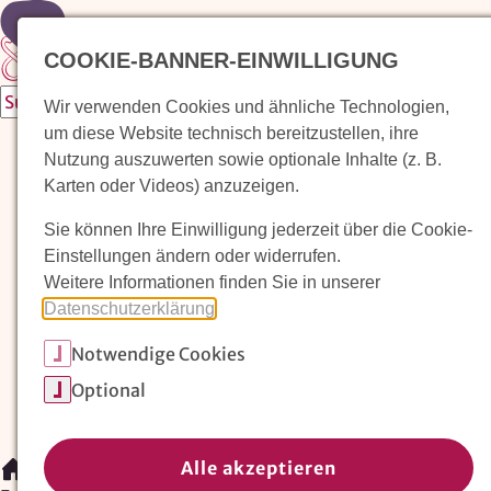
Zur Startseite
COOKIE-BANNER-EINWILLIGUNG
Wir verwenden Cookies und ähnliche Technologien,
um diese Website technisch bereitzustellen, ihre
Waldorfkindergarten finden
Nutzung auszuwerten sowie optionale Inhalte (z. B.
Karten oder Videos) anzuzeigen.
Pädagogischer Ansatz
Sie können Ihre Einwilligung jederzeit über die Cookie-
Arbeit im Waldorfkindergarten
Einstellungen ändern oder widerrufen.
Weitere Informationen finden Sie in unserer
Unser Verein
Datenschutzerklärung
.
Notwendige Cookies
Magazin: Erziehungskunst frühe Kindheit
Optional
Mitglieder
Spenden
Kontakt
Alle akzeptieren
/
Arbeit im Waldorfkindergarten
/