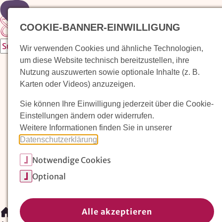
Zur Startseite
COOKIE-BANNER-EINWILLIGUNG
Wir verwenden Cookies und ähnliche Technologien,
um diese Website technisch bereitzustellen, ihre
Waldorfkindergarten finden
Nutzung auszuwerten sowie optionale Inhalte (z. B.
Karten oder Videos) anzuzeigen.
Pädagogischer Ansatz
Sie können Ihre Einwilligung jederzeit über die Cookie-
Arbeit im Waldorfkindergarten
Einstellungen ändern oder widerrufen.
Weitere Informationen finden Sie in unserer
Unser Verein
Datenschutzerklärung
.
Notwendige Cookies
Magazin: Erziehungskunst frühe Kindheit
Optional
Mitglieder
Spenden
Kontakt
Alle akzeptieren
/
Magazin: Erziehungskunst frühe Kindheit
/