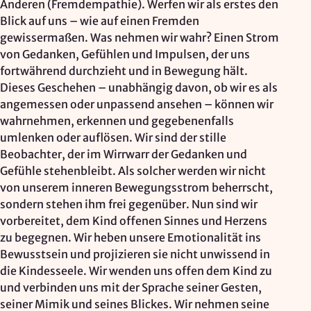
Anderen (Fremdempathie). Werfen wir als erstes den
Blick auf uns – wie auf einen Fremden
gewissermaßen. Was nehmen wir wahr? Einen Strom
von Gedanken, Gefühlen und Impulsen, der uns
fortwährend durchzieht und in Bewegung hält.
Dieses Geschehen – unabhängig davon, ob wir es als
angemessen oder unpassend ansehen – können wir
wahrnehmen, erkennen und gegebenenfalls
umlenken oder auflösen. Wir sind der stille
Beobachter, der im Wirrwarr der Gedanken und
Gefühle stehenbleibt. Als solcher werden wir nicht
von unserem inneren Bewegungsstrom beherrscht,
sondern stehen ihm frei gegenüber. Nun sind wir
vorbereitet, dem Kind offenen Sinnes und Herzens
zu begegnen. Wir heben unsere Emotionalität ins
Bewusstsein und projizieren sie nicht unwissend in
die Kindesseele. Wir wenden uns offen dem Kind zu
und verbinden uns mit der Sprache seiner Gesten,
seiner Mimik und seines Blickes. Wir nehmen seine