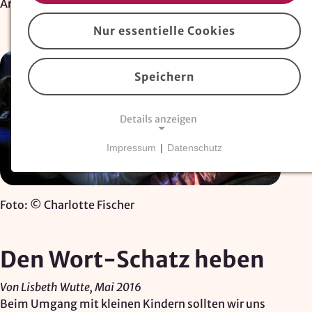
Artikel
Nur essentielle Cookies
Speichern
Details anzeigen
Impressum
|
Datenschutz
NOTWENDIGE COOKIES
Essentielle Cookies
sind für den Betrieb der
Website erforderlich und können nicht deaktiviert
Foto: © Charlotte Fischer
werden. Hierzu zählen technisch notwendige
TYPO3-Cookies, sowie Funktionen zur
Adresssuche über
Google Places
.
Den Wort-Schatz heben
Google Places Autocomplete
Von Lisbeth Wutte, Mai 2016
Beim Umgang mit kleinen Kindern sollten wir uns
Anbieter: