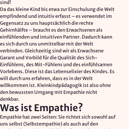
sind!
Zweck:
Da das kleine Kind bis etwa zur Einschulung die Welt
Reichweitenmessung, technische Optimierung
empfindend und intuitiv erfasst – es verwendet im
Gegensatz zu uns hauptsächlich die rechte
Cookie Laufzeit:
Gehirnhälfte – braucht es den Erwachsenen als
180 Tage
einfühlenden und intuitiven Partner. Dadurch kann
Hosting: DomainFactory GmbH, Deutschland
es sich durch uns unmittelbar mit der Welt
Rechtsgrundlage: Art. 6 Abs. 1 lit. f DSGVO
verbinden. Gleichzeitig sind wir als Erwachsene
IP-Anonymisierung: aktiviert
Garant und Vorbild für die Qualität des Sich-
Einfühlens, des Mit-Fühlens und des einfühlsamen
Mailjet
Vorlebens. Diese ist das Lebenselixier des Kindes. Es
will durch uns erfahren, dass es in der Welt
Anbieter:
willkommen ist. Kleinkindpädagogik ist also ohne
Mailjet GmbH
den bewussten Umgang mit Empathie nicht
denkbar.
Zweck:
Was ist Empathie?
Anmeldung und Versand von Newslettern
Empathie hat zwei Seiten: Sie richtet sich sowohl auf
uns selbst (Selbstempathie) als auch auf den