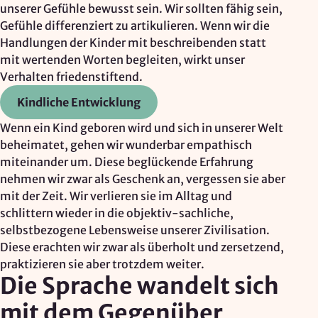
unserer Gefühle bewusst sein. Wir sollten fähig sein,
Google Ireland Ltd.
Gefühle differenziert zu artikulieren. Wenn wir die
Zweck:
Handlungen der Kinder mit beschreibenden statt
Adresssuche, Geokoordinaten
mit wertenden Worten begleiten, wirkt unser
Verhalten friedenstiftend.
Rechtsgrundlage: Art. 6 Abs. 1 lit. f DSGVO
Drittlandübermittlung: möglich
Kindliche Entwicklung
Wenn ein Kind geboren wird und sich in unserer Welt
beheimatet, gehen wir wunderbar empathisch
OPTIONAL
miteinander um. Diese beglückende Erfahrung
Optionale Cookies
(z. B. für Karten von Mapbox,
nehmen wir zwar als Geschenk an, vergessen sie aber
Videos von Vimeo oder optionale zusätzliche
mit der Zeit. Wir verlieren sie im Alltag und
Cookies für die Messung von wiederkehrenden
schlittern wieder in die objektiv-sachliche,
Nutzenden von Matomo) werden
nur nach Ihrer
selbstbezogene Lebensweise unserer Zivilisation.
Einwilligung
geladen.
Diese erachten wir zwar als überholt und zersetzend,
praktizieren sie aber trotzdem weiter.
Mapbox
Die Sprache wandelt sich
mit dem Gegenüber
Anbieter: