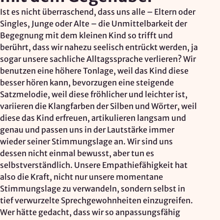
Mapbox Inc., US
Ist es nicht überraschend, dass uns alle – Eltern oder
Zweck:
Singles, Junge oder Alte – die Unmittelbarkeit der
Kartendarstellung
Begegnung mit dem kleinen Kind so trifft und
berührt, dass wir nahezu seelisch entrückt werden, ja
Rechtsgrundlage: Art. 6 Abs. 1 lit. a DSGVO
sogar unsere sachliche Alltagssprache verlieren? Wir
benutzen eine höhere Tonlage, weil das Kind diese
Vimeo
besser hören kann, bevorzugen eine steigende
Satzmelodie, weil diese fröhlicher und leichter ist,
Anbieter:
variieren die Klangfarben der Silben und Wörter, weil
Vimeo Inc., USA
diese das Kind erfreuen, artikulieren langsam und
Zweck:
genau und passen uns in der Lautstärke immer
Videowiedergabe
wieder seiner Stimmungslage an. Wir sind uns
dessen nicht einmal bewusst, aber tun es
Rechtsgrundlage: Art. 6 Abs. 1 lit. a DSGVO
selbstverständlich. Unsere Empathiefähigkeit hat
also die Kraft, nicht nur unsere momentane
Matomo (Webanalyse)
Stimmungslage zu verwandeln, sondern selbst in
tief verwurzelte Sprechgewohnheiten einzugreifen.
Anbieter:
Wer hätte gedacht, dass wir so anpassungsfähig
Vereinigung der Waldorfkindergärten e. V.