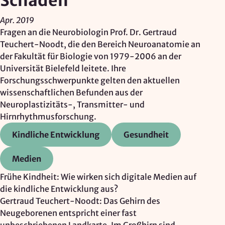
Schäden
Google Ireland Ltd.
Apr. 2019
Zweck:
Fragen an die Neurobiologin Prof. Dr. Gertraud
Adresssuche, Geokoordinaten
Teuchert-Noodt, die den Bereich Neuroanatomie an
der Fakultät für Biologie von 1979-2006 an der
Rechtsgrundlage: Art. 6 Abs. 1 lit. f DSGVO
Universität Bielefeld leitete. Ihre
Drittlandübermittlung: möglich
Forschungsschwerpunkte gelten den aktuellen
wissenschaftlichen Befunden aus der
Neuroplastizitäts-, Transmitter- und
OPTIONAL
Hirnrhythmusforschung.
Optionale Cookies
(z. B. für Karten von Mapbox,
Kindliche Entwicklung
Gesundheit
Videos von Vimeo oder optionale zusätzliche
Cookies für die Messung von wiederkehrenden
Medien
Nutzenden von Matomo) werden
nur nach Ihrer
Einwilligung
geladen.
Frühe Kindheit: Wie wirken sich digitale Medien auf
die kindliche Entwicklung aus?
Mapbox
Gertraud Teuchert-Noodt: Das Gehirn des
Neugeborenen entspricht einer fast
Anbieter: