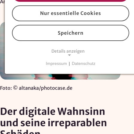
Artikel
Nur essentielle Cookies
Speichern
Details anzeigen
Impressum
|
Datenschutz
NOTWENDIGE COOKIES
Essentielle Cookies
sind für den Betrieb der
Website erforderlich und können nicht deaktiviert
Foto: © altanaka/photocase.de
werden. Hierzu zählen technisch notwendige
TYPO3-Cookies, sowie Funktionen zur
Adresssuche über
Google Places
.
Der digitale Wahnsinn
und seine irreparablen
Google Places Autocomplete
Anbieter: