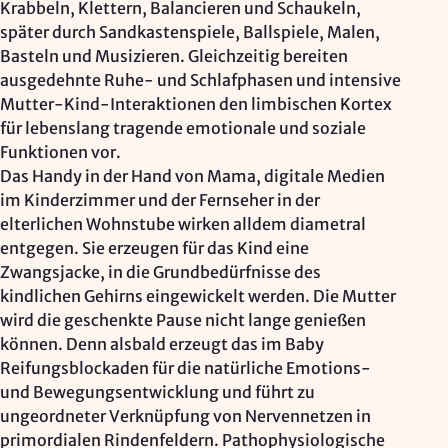
Krabbeln, Klettern, Balancieren und Schaukeln,
Zweck:
später durch Sandkastenspiele, Ballspiele, Malen,
Reichweitenmessung, technische Optimierung
Basteln und Musizieren. Gleichzeitig bereiten
ausgedehnte Ruhe- und Schlafphasen und intensive
Cookie Laufzeit:
Mutter-Kind-Interaktionen den limbischen Kortex
180 Tage
für lebenslang tragende emotionale und soziale
Hosting: DomainFactory GmbH, Deutschland
Funktionen vor.
Rechtsgrundlage: Art. 6 Abs. 1 lit. f DSGVO
Das Handy in der Hand von Mama, digitale Medien
IP-Anonymisierung: aktiviert
im Kinderzimmer und der Fernseher in der
elterlichen Wohnstube wirken alldem diametral
Mailjet
entgegen. Sie erzeugen für das Kind eine
Zwangsjacke, in die Grundbedürfnisse des
Anbieter:
kindlichen Gehirns eingewickelt werden. Die Mutter
Mailjet GmbH
wird die geschenkte Pause nicht lange genießen
können. Denn alsbald erzeugt das im Baby
Zweck:
Anmeldung und Versand von Newslettern
Reifungsblockaden für die natürliche Emotions-
und Bewegungsentwicklung und führt zu
ungeordneter Verknüpfung von Nervennetzen in
primordialen Rindenfeldern. Pathophysiologische