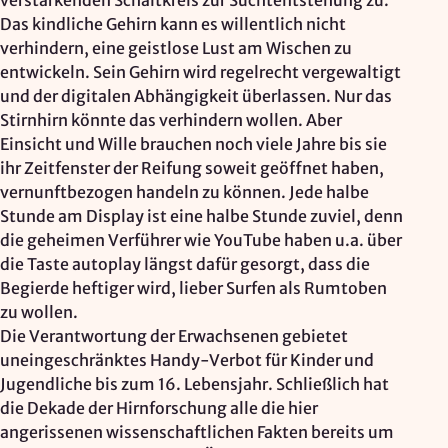
verstärkenden Schaltkreis zur Suchtentstehung zu.
Das kindliche Gehirn kann es willentlich nicht
verhindern, eine geistlose Lust am Wischen zu
entwickeln. Sein Gehirn wird regelrecht vergewaltigt
und der digitalen Abhängigkeit überlassen. Nur das
Stirnhirn könnte das verhindern wollen. Aber
Einsicht und Wille brauchen noch viele Jahre bis sie
ihr Zeitfenster der Reifung soweit geöffnet haben,
vernunftbezogen handeln zu können. Jede halbe
Stunde am Display ist eine halbe Stunde zuviel, denn
die geheimen Verführer wie YouTube haben u.a. über
die Taste autoplay längst dafür gesorgt, dass die
Begierde heftiger wird, lieber Surfen als Rumtoben
zu wollen.
Die Verantwortung der Erwachsenen gebietet
uneingeschränktes Handy-Verbot für Kinder und
Jugendliche bis zum 16. Lebensjahr. Schließlich hat
die Dekade der Hirnforschung alle die hier
angerissenen wissenschaftlichen Fakten bereits um