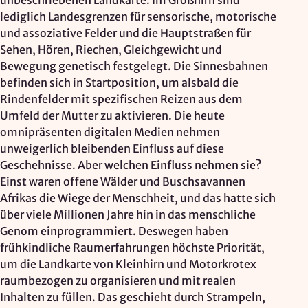
unbeschriebenen Landkarte. Im Großhirn sind
Mapbox Inc., US
lediglich Landesgrenzen für sensorische, motorische
Zweck:
und assoziative Felder und die Hauptstraßen für
Kartendarstellung
Sehen, Hören, Riechen, Gleichgewicht und
Bewegung genetisch festgelegt. Die Sinnesbahnen
Rechtsgrundlage: Art. 6 Abs. 1 lit. a DSGVO
befinden sich in Startposition, um alsbald die
Rindenfelder mit spezifischen Reizen aus dem
Vimeo
Umfeld der Mutter zu aktivieren. Die heute
omnipräsenten digitalen Medien nehmen
Anbieter:
unweigerlich bleibenden Einfluss auf diese
Vimeo Inc., USA
Geschehnisse. Aber welchen Einfluss nehmen sie?
Zweck:
Einst waren offene Wälder und Buschsavannen
Videowiedergabe
Afrikas die Wiege der Menschheit, und das hatte sich
über viele Millionen Jahre hin in das menschliche
Rechtsgrundlage: Art. 6 Abs. 1 lit. a DSGVO
Genom einprogrammiert. Deswegen haben
frühkindliche Raumerfahrungen höchste Priorität,
Matomo (Webanalyse)
um die Landkarte von Kleinhirn und Motorkrotex
raumbezogen zu organisieren und mit realen
Anbieter:
Inhalten zu füllen. Das geschieht durch Strampeln,
Vereinigung der Waldorfkindergärten e. V.