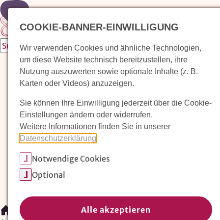
Zur Startseite
COOKIE-BANNER-EINWILLIGUNG
Wir verwenden Cookies und ähnliche Technologien,
um diese Website technisch bereitzustellen, ihre
Waldorfkindergarten finden
Nutzung auszuwerten sowie optionale Inhalte (z. B.
Karten oder Videos) anzuzeigen.
Pädagogischer Ansatz
Sie können Ihre Einwilligung jederzeit über die Cookie-
Arbeit im Waldorfkindergarten
Einstellungen ändern oder widerrufen.
Weitere Informationen finden Sie in unserer
Unser Verein
Datenschutzerklärung
.
Notwendige Cookies
Magazin: Erziehungskunst frühe Kindheit
Optional
Mitglieder
Spenden
Kontakt
Alle akzeptieren
/
Magazin: Erziehungskunst frühe Kindheit
/