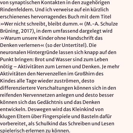
von synaptischen Kontakten in den zugehörigen
Rindenfeldern. Und ich verweise auf ein kürzlich
erschienenes hervorragendes Buch mit dem Titel
»
Wer nicht schreibt, bleibt dumm
.
« (M.-A. Schulze
Brüning, 2017), in dem umfassend dargelegt wird
»Warum unsere Kinder ohne Handschrift das
Denken verlernen« (so der Untertitel). Die
neuronalen Hintergründe lassen sich knapp auf den
Punkt bringen: Brot und Wasser sind zum Leben
nötig – Aktivitäten zum Lernen und Denken. Je mehr
Aktivitäten den Nervenzellen im Großhirn des
Kindes alle Tage wieder zuströmen, desto
differenziertere Verschaltungen können sich in den
reifenden Nervennetzen anlegen und desto besser
können sich das Gedächtnis und das Denken
entwickeln. Deswegen wird das Kleinkind von
klugen Eltern über Fingerspiele und Basteln dafür
vorbereitet, als Schulkind das Schreiben und Lesen
spielerisch erlernen zu können.