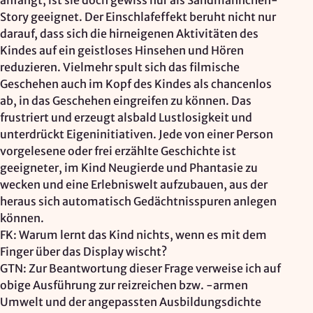
anfängt, ist sie doch gewiss nur als Sandmännchen-
Story geeignet. Der Einschlafeffekt beruht nicht nur
darauf, dass sich die hirneigenen Aktivitäten des
Kindes auf ein geistloses Hinsehen und Hören
reduzieren. Vielmehr spult sich das filmische
Geschehen auch im Kopf des Kindes als chancenlos
ab, in das Geschehen eingreifen zu können. Das
frustriert und erzeugt alsbald Lustlosigkeit und
unterdrückt Eigeninitiativen. Jede von einer Person
vorgelesene oder frei erzählte Geschichte ist
geeigneter, im Kind Neugierde und Phantasie zu
wecken und eine Erlebniswelt aufzubauen, aus der
heraus sich automatisch Gedächtnisspuren anlegen
können.
FK: Warum lernt das Kind nichts, wenn es mit dem
Finger über das Display wischt?
GTN: Zur Beantwortung dieser Frage verweise ich auf
obige Ausführung zur reizreichen bzw. -armen
Umwelt und der angepassten Ausbildungsdichte