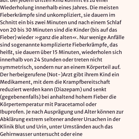
auf. Bei jedem dritten Kind kommt es zu einer
Wiederholung innerhalb eines Jahres. Die meisten
Fieberkrämpfe sind unkompliziert, sie dauern im
Schnitt ein bis zwei Minuten und nach einem Schlaf
von 20 bis 30 Minuten sind die Kinder (bis auf das
Fieber) wieder »ganz die alten«. Nur wenige Anfälle
sind sogenannte komplizierte Fieberkrämpfe, das
heißt, sie dauern über 15 Minuten, wiederholen sich
innerhalb von 24 Stunden oder treten nicht
symmetrisch, sondern nur an einem Körperteil auf.
Der herbeigerufene (Not-)Arzt gibt ihrem Kind ein
Medikament, mit dem die Krampfbereitschaft
reduziert werden kann (Diazepam) und senkt
(gegebenenfalls) bei anhaltend hohem Fieber die
Körpertemperatur mit Paracetamol oder
Ibuprofen. Je nach Ausprägung und Alter können zur
Abklärung extrem seltener anderer Ursachen in der
Klinik Blut und Urin, unter Umständen auch das
Gehirnwasser untersucht oder eine