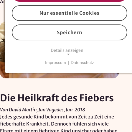
Artikel
Nur essentielle Cookies
Speichern
Details anzeigen
Impressum
|
Datenschutz
NOTWENDIGE COOKIES
Essentielle Cookies
sind für den Betrieb der
Website erforderlich und können nicht deaktiviert
werden. Hierzu zählen technisch notwendige
Die Heilkraft des Fiebers
TYPO3-Cookies, sowie Funktionen zur
Adresssuche über
Google Places
.
Von David Martin, Jan Vagedes, Jan. 2018
Jedes gesunde Kind bekommt von Zeit zu Zeit eine
Google Places Autocomplete
fieberhafte Krankheit. Dennoch fühlen sich viele
Eltern mit einem fiebrigen Kind unsicher oder haben
Anbieter: