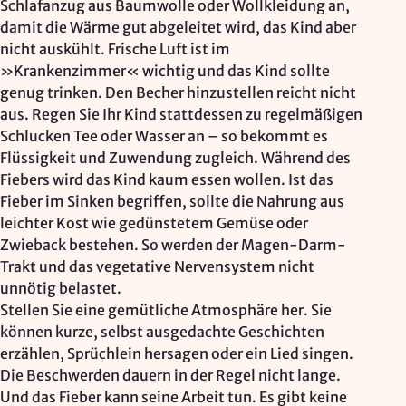
Schlafanzug aus Baumwolle oder Wollkleidung an,
damit die Wärme gut abgeleitet wird, das Kind aber
nicht auskühlt. Frische Luft ist im
»Krankenzimmer« wichtig und das Kind sollte
genug trinken. Den Becher hinzustellen reicht nicht
aus. Regen Sie Ihr Kind stattdessen zu regelmäßigen
Schlucken Tee oder Wasser an – so bekommt es
Flüssigkeit und Zuwendung zugleich. Während des
Fiebers wird das Kind kaum essen wollen. Ist das
Fieber im Sinken begriffen, sollte die Nahrung aus
leichter Kost wie gedünstetem Gemüse oder
Zwieback bestehen. So werden der Magen-Darm-
Trakt und das vegetative Nervensystem nicht
unnötig belastet.
Stellen Sie eine gemütliche Atmosphäre her. Sie
können kurze, selbst ausgedachte Geschichten
erzählen, Sprüchlein hersagen oder ein Lied singen.
Die Beschwerden dauern in der Regel nicht lange.
Und das Fieber kann seine Arbeit tun. Es gibt keine