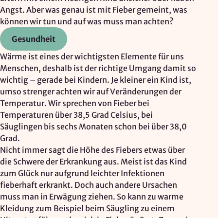
Google Ireland Ltd.
Angst. Aber was genau ist mit Fieber gemeint, was
können wir tun und auf was muss man achten?
Zweck:
Adresssuche, Geokoordinaten
Gesundheit
Rechtsgrundlage: Art. 6 Abs. 1 lit. f DSGVO
Wärme ist eines der wichtigsten Elemente für uns
Drittlandübermittlung: möglich
Menschen, deshalb ist der richtige Umgang damit so
wichtig – gerade bei Kindern. Je kleiner ein Kind ist,
umso strenger achten wir auf Veränderungen der
Temperatur. Wir sprechen von Fieber bei
OPTIONAL
Temperaturen über 38,5 Grad Celsius, bei
Optionale Cookies
(z. B. für Karten von Mapbox,
Säuglingen bis sechs Monaten schon bei über 38,0
Videos von Vimeo oder optionale zusätzliche
Grad.
Cookies für die Messung von wiederkehrenden
Nicht immer sagt die Höhe des Fiebers etwas über
Nutzenden von Matomo) werden
nur nach Ihrer
die Schwere der Erkrankung aus. Meist ist das Kind
Einwilligung
geladen.
zum Glück nur aufgrund leichter Infektionen
fieberhaft erkrankt. Doch auch andere Ursachen
Mapbox
muss man in Erwägung ziehen. So kann zu warme
Kleidung zum Beispiel beim Säugling zu einem
Anbieter: