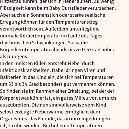
Hitze­stau führen, der sich in Fieber äußert. Zu wenig
Mapbox Inc., US
Flüssigkeit kann beim Baby Durstfieber verursachen.
Zweck:
Aber auch ein Sonnenstich oder starke seelische
Kartendarstellung
Erregung können für den Temperaturanstieg
verantwortlich sein. Außerdem unterliegt die
Rechtsgrundlage: Art. 6 Abs. 1 lit. a DSGVO
normale Körpertemperatur im Laufe des Tages
rhythmischen Schwankungen. So ist die
Vimeo
Körperkerntemperatur abends bis zu 0,5 Grad höher
als morgens.
Anbieter:
In den meisten Fällen entsteht Fieber durch
Vimeo Inc., USA
Infektionskrankheiten. Dabei dringen Viren und
Zweck:
Bakterien in das Kind ein, die sich bei Temperaturen
Videowiedergabe
um 33 bis 34 Grad besonders gut vermehren können.
So finden sie im Rahmen einer Erkältung, bei der der
Rechtsgrundlage: Art. 6 Abs. 1 lit. a DSGVO
Körper etwas kühler ist, ein gutes Milieu vor, um sich
auszubreiten. Die nun sinnvollerweise vom Kind
Matomo (Webanalyse)
selbst erzeugte Fieberwärme ermöglicht dem
Organismus, das Fremde, das in ihn eingedrungen
Anbieter:
ist, zu überwinden. Bei höheren Temperaturen
Vereinigung der Waldorfkindergärten e. V.