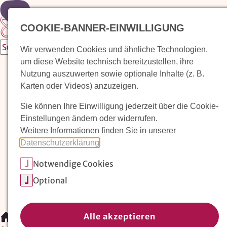
Zur Startseite
COOKIE-BANNER-EINWILLIGUNG
Wir verwenden Cookies und ähnliche Technologien,
um diese Website technisch bereitzustellen, ihre
Waldorfkindergarten finden
Nutzung auszuwerten sowie optionale Inhalte (z. B.
Karten oder Videos) anzuzeigen.
Pädagogischer Ansatz
Sie können Ihre Einwilligung jederzeit über die Cookie-
Arbeit im Waldorfkindergarten
Einstellungen ändern oder widerrufen.
Weitere Informationen finden Sie in unserer
Unser Verein
Datenschutzerklärung
.
Notwendige Cookies
Magazin: Erziehungskunst frühe Kindheit
Optional
Mitglieder
Spenden
Kontakt
Alle akzeptieren
/
Magazin: Erziehungskunst frühe Kindheit
/