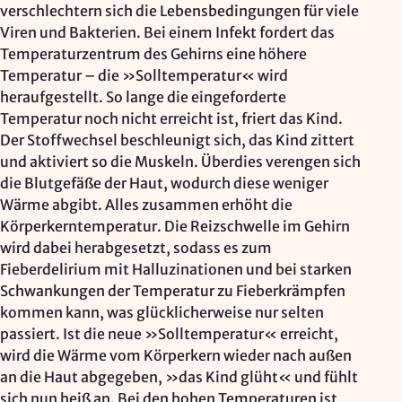
verschlechtern sich die Lebensbedingungen für viele
Zweck:
Viren und Bakterien. Bei einem Infekt fordert das
Reichweitenmessung, technische Optimierung
Temperaturzentrum des Gehirns eine höhere
Temperatur – die »Solltemperatur« wird
Cookie Laufzeit:
heraufgestellt. So lange die eingeforderte
180 Tage
Temperatur noch nicht erreicht ist, friert das Kind.
Hosting: DomainFactory GmbH, Deutschland
Der Stoffwechsel beschleunigt sich, das Kind zittert
Rechtsgrundlage: Art. 6 Abs. 1 lit. f DSGVO
und aktiviert so die Muskeln. Überdies verengen sich
IP-Anonymisierung: aktiviert
die Blutgefäße der Haut, wodurch diese weniger
Wärme abgibt. Alles zusammen erhöht die
Mailjet
Körperkerntemperatur. Die Reizschwelle im Gehirn
wird dabei herabgesetzt, sodass es zum
Anbieter:
Fieberdelirium mit Halluzinationen und bei starken
Mailjet GmbH
Schwankungen der Temperatur zu Fieberkrämpfen
Zweck:
kommen kann, was glücklicherweise nur selten
Anmeldung und Versand von Newslettern
passiert. Ist die neue »Solltemperatur« erreicht,
wird die Wärme vom Körperkern wieder nach außen
an die Haut abgegeben, »das Kind glüht« und fühlt
sich nun heiß an. Bei den hohen Temperaturen ist