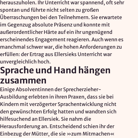
herauszuholen. Ihr Unterricht war spannend, oft sehr
Zweck:
spontan und führte nicht selten zu großen
Reichweitenmessung, technische Optimierung
Überraschungen bei den Teilnehmern. Sie erwartete
im Gegenzug absolute Präsenz und konnte mit
Cookie Laufzeit:
außerordentlicher Härte auf ein ihr ungenügend
180 Tage
erscheinendes Engagement reagieren. Auch wenn es
Hosting: DomainFactory GmbH, Deutschland
manchmal schwer war, die hohen Anforderungen zu
Rechtsgrundlage: Art. 6 Abs. 1 lit. f DSGVO
erfüllen: der Ertrag aus Ellersieks Unterricht war
IP-Anonymisierung: aktiviert
unvergleichlich hoch.
Sprache und Hand hängen
Mailjet
zusammen
Anbieter:
Einige Absolventinnen der Sprecherzieher-
Mailjet GmbH
Ausbildung erlebten in ihren Praxen, dass sie bei
Kindern mit verzögerter Sprachentwicklung nicht
Zweck:
den gewünschten Erfolg hatten und wandten sich
Anmeldung und Versand von Newslettern
hilfesuchend an Ellersiek. Sie nahm die
Herausforderung an. Entscheidend schien ihr der
Einbezug der Mütter, die sie »zum Mitmachen«