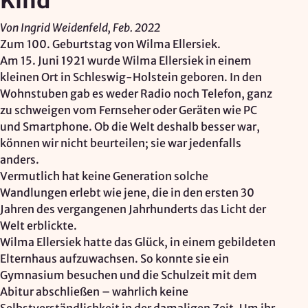
Kind
Google Ireland Ltd.
Von Ingrid Weidenfeld, Feb. 2022
Zweck:
Zum 100. Geburtstag von Wilma Ellersiek.
Adresssuche, Geokoordinaten
Am 15. Juni 1921 wurde Wilma Ellersiek in einem
kleinen Ort in Schleswig-Holstein geboren.
In den
Rechtsgrundlage: Art. 6 Abs. 1 lit. f DSGVO
Wohnstuben gab es weder Radio noch Telefon, ganz
Drittlandübermittlung: möglich
zu schweigen vom Fernseher oder Geräten wie PC
und Smartphone. Ob die Welt deshalb besser war,
können wir nicht beurteilen; sie war jedenfalls
OPTIONAL
anders.
Optionale Cookies
(z. B. für Karten von Mapbox,
Vermutlich hat keine Generation solche
Videos von Vimeo oder optionale zusätzliche
Wandlungen erlebt wie jene, die in den ersten 30
Cookies für die Messung von wiederkehrenden
Jahren des vergangenen Jahrhunderts das Licht der
Nutzenden von Matomo) werden
nur nach Ihrer
Welt erblickte.
Einwilligung
geladen.
Wilma Ellersiek hatte das Glück, in einem gebildeten
Elternhaus aufzuwachsen. So konnte sie ein
Mapbox
Gymnasium besuchen und die Schulzeit mit dem
Abitur abschließen – wahrlich keine
Anbieter: