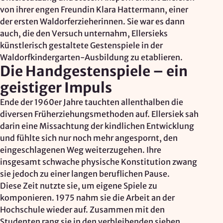
von ihrer engen Freundin Klara Hattermann, einer
der ersten Waldorferzieherinnen. Sie war es dann
auch, die den Versuch unternahm, Ellersieks
künstlerisch gestaltete Gestenspiele in der
Waldorfkindergarten-Ausbildung zu etablieren.
Die Handgestenspiele – ein
geistiger Impuls
Ende der 1960er Jahre tauchten allenthalben die
diversen Früherziehungsmethoden auf. Ellersiek sah
darin eine Missachtung der kindlichen Entwicklung
und fühlte sich nur noch mehr angespornt, den
eingeschlagenen Weg weiterzugehen. Ihre
insgesamt schwache physische Konstitution zwang
sie jedoch zu einer langen beruflichen Pause.
Diese Zeit nutzte sie, um eigene Spiele zu
komponieren. 1975 nahm sie die Arbeit an der
Hochschule wieder auf. Zusammen mit den
Studenten rang sie in den verbleibenden sieben