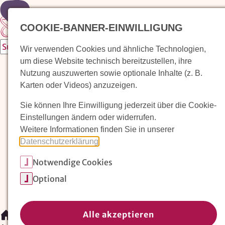
Zur Startseite
COOKIE-BANNER-EINWILLIGUNG
Wir verwenden Cookies und ähnliche Technologien,
um diese Website technisch bereitzustellen, ihre
Waldorfkindergarten finden
Nutzung auszuwerten sowie optionale Inhalte (z. B.
Karten oder Videos) anzuzeigen.
Pädagogischer Ansatz
Sie können Ihre Einwilligung jederzeit über die Cookie-
Arbeit im Waldorfkindergarten
Einstellungen ändern oder widerrufen.
Weitere Informationen finden Sie in unserer
Unser Verein
Datenschutzerklärung
.
Notwendige Cookies
Magazin: Erziehungskunst frühe Kindheit
Optional
Mitglieder
Spenden
Kontakt
Alle akzeptieren
/
Magazin: Erziehungskunst frühe Kindheit
/