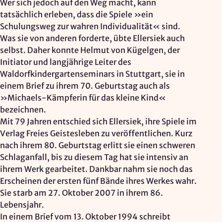
Wer sich jedoch auf den Weg macht, kann
tatsächlich erleben, dass die Spiele »ein
Schulungsweg zur wahren Individualität« sind.
Was sie von anderen forderte, übte Ellersiek auch
selbst. Daher konnte Helmut von Kügelgen, der
Initiator und langjährige Leiter des
Waldorfkindergartenseminars in Stuttgart, sie in
einem Brief zu ihrem 70. Geburtstag auch als
»Michaels-Kämpferin für das kleine Kind«
bezeichnen.
Mit 79 Jahren entschied sich Ellersiek, ihre Spiele im
Verlag Freies Geistesleben zu veröffentlichen. Kurz
nach ihrem 80. Geburtstag erlitt sie einen schweren
Schlaganfall, bis zu diesem Tag hat sie intensiv an
ihrem Werk gearbeitet. Dankbar nahm sie noch das
Erscheinen der ersten fünf Bände ihres Werkes wahr.
Sie starb am 27. Oktober 2007 in ihrem 86.
Lebensjahr.
In einem Brief vom 13. Oktober 1994 schreibt