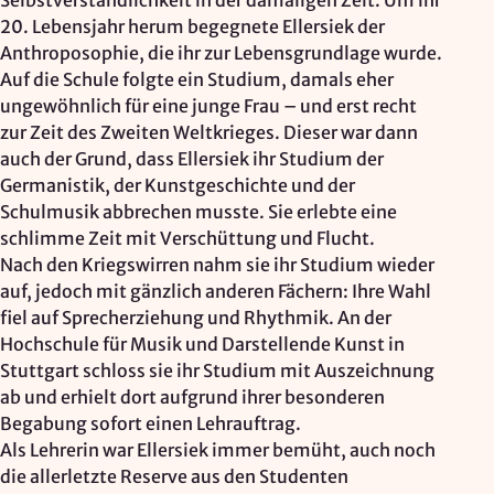
Selbstverständlichkeit in der damaligen Zeit. Um ihr
Mapbox Inc., US
20. Lebensjahr herum begegnete Ellersiek der
Zweck:
Anthroposophie, die ihr zur Lebensgrundlage wurde.
Kartendarstellung
Auf die Schule folgte ein Studium, damals eher
ungewöhnlich für eine junge Frau – und erst recht
Rechtsgrundlage: Art. 6 Abs. 1 lit. a DSGVO
zur Zeit des Zweiten Weltkrieges. Dieser war dann
auch der Grund, dass Ellersiek ihr Studium der
Vimeo
Germanistik, der Kunstgeschichte und der
Schulmusik abbrechen musste. Sie erlebte eine
Anbieter:
schlimme Zeit mit Verschüttung und Flucht.
Vimeo Inc., USA
Nach den Kriegswirren nahm sie ihr Studium wieder
Zweck:
auf, jedoch mit gänzlich anderen Fächern: Ihre Wahl
Videowiedergabe
fiel auf Sprecherziehung und Rhythmik. An der
Hochschule für Musik und Darstellende Kunst in
Rechtsgrundlage: Art. 6 Abs. 1 lit. a DSGVO
Stuttgart schloss sie ihr Studium mit Auszeichnung
ab und erhielt dort aufgrund ihrer besonderen
Matomo (Webanalyse)
Begabung sofort einen Lehrauftrag.
Als Lehrerin war Ellersiek immer bemüht, auch noch
Anbieter:
die allerletzte Reserve aus den Studenten
Vereinigung der Waldorfkindergärten e. V.