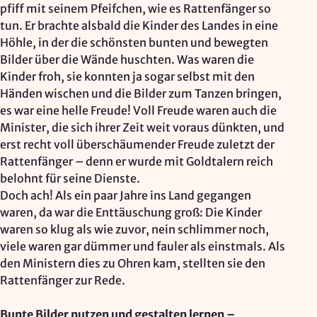
pfiff mit seinem Pfeifchen, wie es Rattenfänger so
Zweck:
tun. Er brachte alsbald die Kinder des Landes in eine
Reichweitenmessung, technische Optimierung
Höhle, in der die schönsten bunten und bewegten
Bilder über die Wände huschten. Was waren die
Cookie Laufzeit:
Kinder froh, sie konnten ja sogar selbst mit den
180 Tage
Händen wischen und die Bilder zum Tanzen bringen,
Hosting: DomainFactory GmbH, Deutschland
es war eine helle Freude! Voll Freude waren auch die
Rechtsgrundlage: Art. 6 Abs. 1 lit. f DSGVO
Minister, die sich ihrer Zeit weit voraus dünkten, und
IP-Anonymisierung: aktiviert
erst recht voll überschäumender Freude zuletzt der
Rattenfänger – denn er wurde mit Goldtalern reich
Mailjet
belohnt für seine Dienste.
Doch ach! Als ein paar Jahre ins Land gegangen
Anbieter:
waren, da war die Enttäuschung groß: Die Kinder
Mailjet GmbH
waren so klug als wie zuvor, nein schlimmer noch,
Zweck:
viele waren gar dümmer und fauler als einstmals. Als
Anmeldung und Versand von Newslettern
den Ministern dies zu Ohren kam, stellten sie den
Rattenfänger zur Rede.
Bunte Bilder nutzen und gestalten lernen –