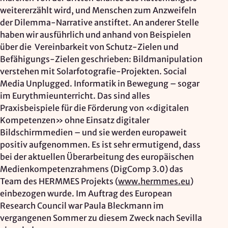
weitererzählt wird, und Menschen zum Anzweifeln
der Dilemma-Narrative anstiftet. An anderer Stelle
haben wir ausführlich und anhand von Beispielen
über die Vereinbarkeit von Schutz-Zielen und
Befähigungs-Zielen geschrieben: Bildmanipulation
verstehen mit Solarfotografie-Projekten. Social
Media Unplugged. Informatik in Bewegung – sogar
im Eurythmieunterricht. Das sind alles
Praxisbeispiele für die Förderung von «digitalen
Kompetenzen» ohne Einsatz digitaler
Bildschirmmedien – und sie werden europaweit
positiv aufgenommen. Es ist sehr ermutigend, dass
bei der aktuellen Überarbeitung des europäischen
Medienkompetenzrahmens (DigComp 3.0) das
Team des HERMMES Projekts (
www.hermmes.eu
)
einbezogen wurde. Im Auftrag des European
Research Council war Paula Bleckmann im
vergangenen Sommer zu diesem Zweck nach Sevilla