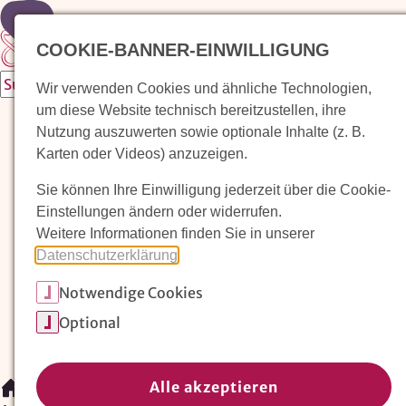
Zur Startseite
COOKIE-BANNER-EINWILLIGUNG
Wir verwenden Cookies und ähnliche Technologien,
um diese Website technisch bereitzustellen, ihre
Waldorfkindergarten finden
Nutzung auszuwerten sowie optionale Inhalte (z. B.
Karten oder Videos) anzuzeigen.
Pädagogischer Ansatz
Sie können Ihre Einwilligung jederzeit über die Cookie-
Arbeit im Waldorfkindergarten
Einstellungen ändern oder widerrufen.
Weitere Informationen finden Sie in unserer
Unser Verein
Datenschutzerklärung
.
Notwendige Cookies
Magazin: Erziehungskunst frühe Kindheit
Optional
Mitglieder
Spenden
Kontakt
Alle akzeptieren
/
Magazin: Erziehungskunst frühe Kindheit
/