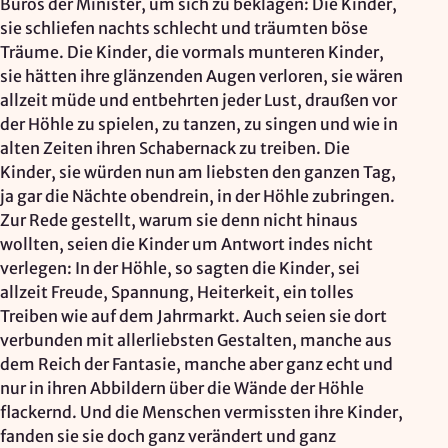
Büros der Minister, um sich zu beklagen: Die Kinder,
sie schliefen nachts schlecht und träumten böse
Träume. Die Kinder, die vormals munteren Kinder,
sie hätten ihre glänzenden Augen verloren, sie wären
allzeit müde und entbehrten jeder Lust, draußen vor
der Höhle zu spielen, zu tanzen, zu singen und wie in
alten Zeiten ihren Schabernack zu treiben. Die
Kinder, sie würden nun am liebsten den ganzen Tag,
ja gar die Nächte obendrein, in der Höhle zubringen.
Zur Rede gestellt, warum sie denn nicht hinaus
wollten, seien die Kinder um Antwort indes nicht
verlegen: In der Höhle, so sagten die Kinder, sei
allzeit Freude, Spannung, Heiterkeit, ein tolles
Treiben wie auf dem Jahrmarkt. Auch seien sie dort
verbunden mit allerliebsten Gestalten, manche aus
dem Reich der Fantasie, manche aber ganz echt und
nur in ihren Abbildern über die Wände der Höhle
flackernd. Und die Menschen vermissten ihre Kinder,
fanden sie sie doch ganz verändert und ganz