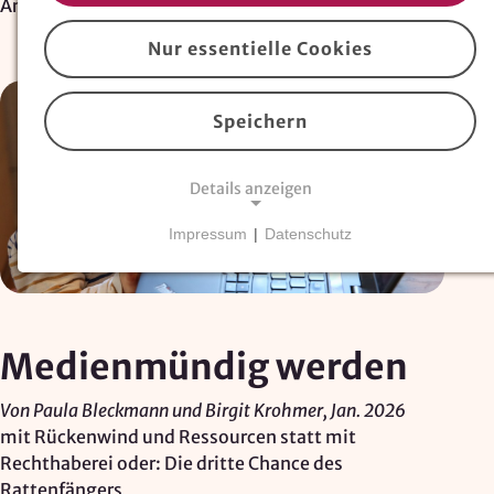
Artikel
Nur essentielle Cookies
Speichern
Details anzeigen
Impressum
|
Datenschutz
NOTWENDIGE COOKIES
Essentielle Cookies
sind für den Betrieb der
Website erforderlich und können nicht deaktiviert
werden. Hierzu zählen technisch notwendige
Medienmündig werden
TYPO3-Cookies, sowie Funktionen zur
Adresssuche über
Google Places
.
Von Paula Bleckmann und Birgit Krohmer, Jan. 2026
mit Rückenwind und Ressourcen statt mit
Google Places Autocomplete
Rechthaberei oder: Die dritte Chance des
Rattenfängers
Anbieter: