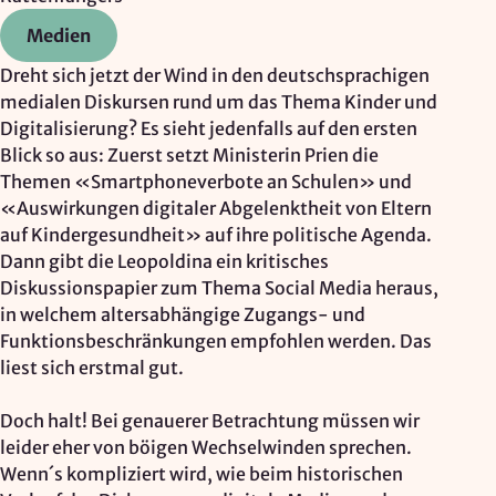
Google Ireland Ltd.
Medien
Zweck:
Dreht sich jetzt der Wind in den deutschsprachigen
Adresssuche, Geokoordinaten
medialen Diskursen rund um das Thema Kinder und
Rechtsgrundlage: Art. 6 Abs. 1 lit. f DSGVO
Digitalisierung? Es sieht jedenfalls auf den ersten
Drittlandübermittlung: möglich
Blick so aus: Zuerst setzt Ministerin Prien die
Themen «Smartphoneverbote an Schulen» und
«Auswirkungen digitaler Abgelenktheit von Eltern
auf Kindergesundheit» auf ihre politische Agenda.
OPTIONAL
Dann gibt die Leopoldina ein kritisches
Optionale Cookies
(z. B. für Karten von Mapbox,
Diskussionspapier zum Thema Social Media heraus,
Videos von Vimeo oder optionale zusätzliche
in welchem altersabhängige Zugangs- und
Cookies für die Messung von wiederkehrenden
Funktionsbeschränkungen empfohlen werden. Das
Nutzenden von Matomo) werden
nur nach Ihrer
liest sich erstmal gut.
Einwilligung
geladen.
Doch halt! Bei genauerer Betrachtung müssen wir
Mapbox
leider eher von böigen Wechselwinden sprechen.
Wenn´s kompliziert wird, wie beim historischen
Anbieter: