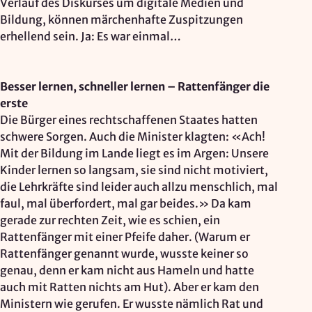
Verlauf des Diskurses um digitale Medien und
Mapbox Inc., US
Bildung, können märchenhafte Zuspitzungen
Zweck:
erhellend sein. Ja: Es war einmal…
Kartendarstellung
Rechtsgrundlage: Art. 6 Abs. 1 lit. a DSGVO
Besser lernen, schneller lernen – Rattenfänger die
erste
Vimeo
Die Bürger eines rechtschaffenen Staates hatten
schwere Sorgen. Auch die Minister klagten: «Ach!
Anbieter:
Mit der Bildung im Lande liegt es im Argen: Unsere
Vimeo Inc., USA
Kinder lernen so langsam, sie sind nicht motiviert,
Zweck:
die Lehrkräfte sind leider auch allzu menschlich, mal
Videowiedergabe
faul, mal überfordert, mal gar beides.» Da kam
gerade zur rechten Zeit, wie es schien, ein
Rechtsgrundlage: Art. 6 Abs. 1 lit. a DSGVO
Rattenfänger mit einer Pfeife daher. (Warum er
Rattenfänger genannt wurde, wusste keiner so
Matomo (Webanalyse)
genau, denn er kam nicht aus Hameln und hatte
auch mit Ratten nichts am Hut). Aber er kam den
Anbieter:
Ministern wie gerufen. Er wusste nämlich Rat und
Vereinigung der Waldorfkindergärten e. V.