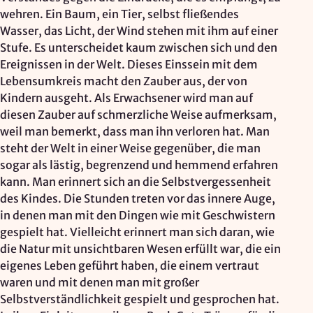
Mapbox Inc., US
wehren. Ein Baum, ein Tier, selbst fließendes
Zweck:
Wasser, das Licht, der Wind stehen mit ihm auf einer
Kartendarstellung
Stufe. Es unterscheidet kaum zwischen sich und den
Ereignissen in der Welt. Dieses Einssein mit dem
Rechtsgrundlage: Art. 6 Abs. 1 lit. a DSGVO
Lebensumkreis macht den Zauber aus, der von
Kindern ausgeht. Als Erwachsener wird man auf
Vimeo
diesen Zauber auf schmerzliche Weise aufmerksam,
weil man bemerkt, dass man ihn verloren hat. Man
Anbieter:
steht der Welt in einer Weise gegenüber, die man
Vimeo Inc., USA
sogar als lästig, begrenzend und hemmend erfahren
Zweck:
kann. Man erinnert sich an die Selbstvergessenheit
Videowiedergabe
des Kindes. Die Stunden treten vor das innere Auge,
in denen man mit den Dingen wie mit Geschwistern
Rechtsgrundlage: Art. 6 Abs. 1 lit. a DSGVO
gespielt hat. Vielleicht erinnert man sich daran, wie
die Natur mit unsichtbaren Wesen erfüllt war, die ein
Matomo (Webanalyse)
eigenes Leben geführt haben, die einem vertraut
waren und mit denen man mit großer
Anbieter:
Selbstverständlichkeit gespielt und gesprochen hat.
Vereinigung der Waldorfkindergärten e. V.