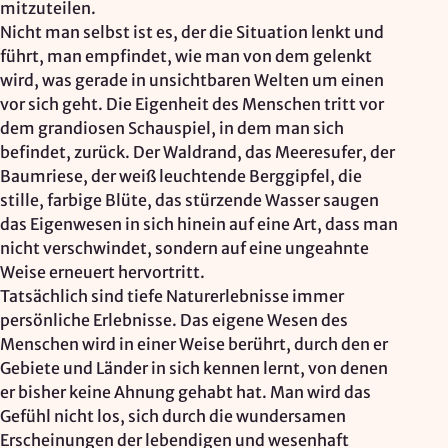
mitzuteilen.
Nicht man selbst ist es, der die Situation lenkt und
führt, man empfindet, wie man von dem gelenkt
wird, was gerade in unsichtbaren Welten um einen
vor sich geht. Die Eigenheit des Menschen tritt vor
dem grandiosen Schauspiel, in dem man sich
befindet, zurück. Der Waldrand, das Meeresufer, der
Baumriese, der weiß leuchtende Berggipfel, die
stille, farbige Blüte, das stürzende Wasser saugen
das Eigenwesen in sich hinein auf eine Art, dass man
nicht verschwindet, sondern auf eine ungeahnte
Weise erneuert hervortritt.
Tatsächlich sind tiefe Naturerlebnisse immer
persönliche Erlebnisse. Das eigene Wesen des
Menschen wird in einer Weise berührt, durch den er
Gebiete und Länder in sich kennen lernt, von denen
er bisher keine Ahnung gehabt hat. Man wird das
Gefühl nicht los, sich durch die wundersamen
Erscheinungen der lebendigen und wesenhaft