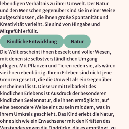
lebendigen Verhältnis zu ihrer Umwelt. Der Natur
Google Ireland Ltd.
und den Menschen gegenüber sind sie in einer Weise
Zweck:
aufgeschlossen, die ihnen große Spontanität und
Adresssuche, Geokoordinaten
Kreativität verleiht. Sie sind von Hingabe und
Mitgefühl erfüllt.
Rechtsgrundlage: Art. 6 Abs. 1 lit. f DSGVO
Drittlandübermittlung: möglich
Kindliche Entwicklung
Natur
Die Welt erscheint ihnen beseelt und voller Wesen,
mit denen sie selbstverständlichen Umgang
OPTIONAL
pflegen. Mit Pflanzen und Tieren reden sie, als wären
Optionale Cookies
(z. B. für Karten von Mapbox,
sie ihnen ebenbürtig. Ihrem Erleben sind nicht jene
Videos von Vimeo oder optionale zusätzliche
Grenzen gesetzt, die die Umwelt als ein Gegenüber
Cookies für die Messung von wiederkehrenden
erscheinen lässt. Diese Unmittelbarkeit des
Nutzenden von Matomo) werden
nur nach Ihrer
kindlichen Erlebens ist Ausdruck der besonderen
Einwilligung
geladen.
kindlichen Seelennatur, die ihnen ermöglicht, auf
eine besondere Weise eins zu sein mit dem, was in
Mapbox
ihrem Umkreis geschieht. Das Kind erlebt die Natur,
ohne sich wie ein Erwachsener mit den Kräften des
Anbieter:
Verstandes gegen die Eindrücke, die es empfängt, zu