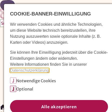
Zur Startseite
COOKIE-BANNER-EINWILLIGUNG
Wir verwenden Cookies und ähnliche Technologien,
um diese Website technisch bereitzustellen, ihre
Waldorfkindergarten finden
Nutzung auszuwerten sowie optionale Inhalte (z. B.
Karten oder Videos) anzuzeigen.
Pädagogischer Ansatz
Sie können Ihre Einwilligung jederzeit über die Cookie-
Arbeit im Waldorfkindergarten
Einstellungen ändern oder widerrufen.
Weitere Informationen finden Sie in unserer
Unser Verein
Datenschutzerklärung
.
Notwendige Cookies
Magazin: Erziehungskunst frühe Kindheit
Optional
Mitglieder
Spenden
Kontakt
Alle akzeptieren
/
Magazin: Erziehungskunst frühe Kindheit
/