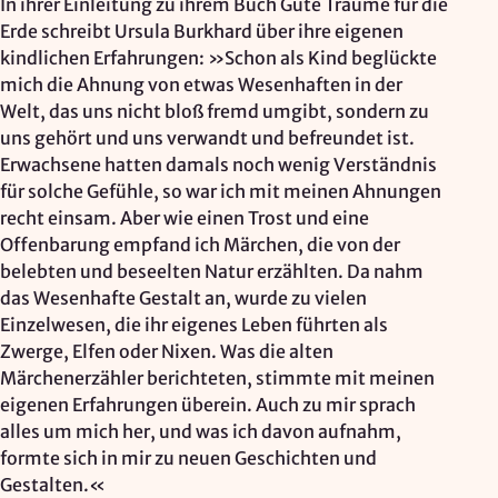
In ihrer Einleitung zu ihrem Buch Gute Träume für die
Erde schreibt Ursula Burkhard über ihre eigenen
Zweck:
Reichweitenmessung, technische Optimierung
kindlichen Erfahrungen: »Schon als Kind beglückte
mich die Ahnung von etwas Wesenhaften in der
Cookie Laufzeit:
Welt, das uns nicht bloß fremd umgibt, sondern zu
180 Tage
uns gehört und uns verwandt und befreundet ist.
Hosting: DomainFactory GmbH, Deutschland
Erwachsene hatten damals noch wenig Verständnis
Rechtsgrundlage: Art. 6 Abs. 1 lit. f DSGVO
für solche Gefühle, so war ich mit meinen Ahnungen
IP-Anonymisierung: aktiviert
recht einsam. Aber wie einen Trost und eine
Offenbarung empfand ich Märchen, die von der
belebten und beseelten Natur erzählten. Da nahm
Mailjet
das Wesenhafte Gestalt an, wurde zu vielen
Anbieter:
Einzelwesen, die ihr eigenes Leben führten als
Mailjet GmbH
Zwerge, Elfen oder Nixen. Was die alten
Märchenerzähler berichteten, stimmte mit meinen
Zweck:
eigenen Erfahrungen überein. Auch zu mir sprach
Anmeldung und Versand von Newslettern
alles um mich her, und was ich davon aufnahm,
formte sich in mir zu neuen Geschichten und
Gestalten.«