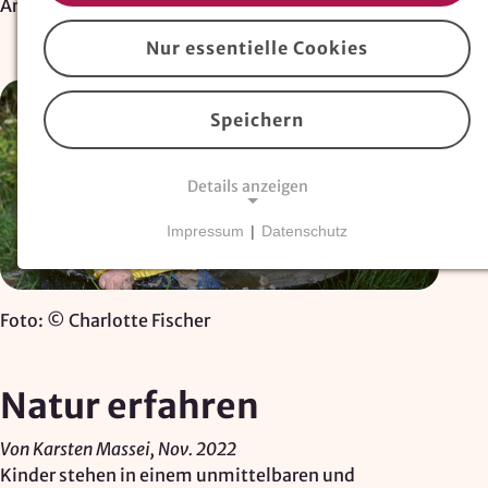
Artikel
Nur essentielle Cookies
Speichern
Details anzeigen
Impressum
|
Datenschutz
NOTWENDIGE COOKIES
Essentielle Cookies
sind für den Betrieb der
Website erforderlich und können nicht deaktiviert
Foto: © Charlotte Fischer
werden. Hierzu zählen technisch notwendige
TYPO3-Cookies, sowie Funktionen zur
Adresssuche über
Google Places
.
Natur erfahren
Google Places Autocomplete
Von Karsten Massei, Nov. 2022
Kinder stehen in einem unmittelbaren und
Anbieter: