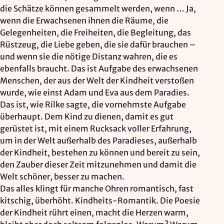
Mapbox Inc., US
die Schätze können gesammelt werden, wenn … Ja,
wenn die Erwachsenen ihnen die Räume, die
Zweck:
Kartendarstellung
Gelegenheiten, die Freiheiten, die Begleitung, das
Rüstzeug, die Liebe geben, die sie dafür brauchen –
Rechtsgrundlage: Art. 6 Abs. 1 lit. a DSGVO
und wenn sie die nötige Distanz wahren, die es
ebenfalls braucht. Das ist Aufgabe des erwachsenen
Vimeo
Menschen, der aus der Welt der Kindheit verstoßen
wurde, wie einst Adam und Eva aus dem Paradies.
Anbieter:
Das ist, wie Rilke sagte, die vornehmste Aufgabe
Vimeo Inc., USA
überhaupt. Dem Kind zu dienen, damit es gut
gerüstet ist, mit einem Rucksack voller Erfahrung,
Zweck:
um in der Welt außerhalb des Paradieses, außerhalb
Videowiedergabe
der Kindheit, bestehen zu können und bereit zu sein,
Rechtsgrundlage: Art. 6 Abs. 1 lit. a DSGVO
den Zauber dieser Zeit mitzunehmen und damit die
Welt schöner, besser zu machen.
Matomo (Webanalyse)
Das alles klingt für manche Ohren romantisch, fast
kitschig, überhöht. Kindheits-Romantik. Die Poesie
Anbieter:
der Kindheit rührt einen, macht die Herzen warm,
Vereinigung der Waldorfkindergärten e. V.