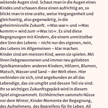
wütende Augen sind. Schaut man in die Augen eines
Google Ireland Ltd.
Kindes und schauen diese einen aufrichtig an, so
blickt man in eine uralte, weise Vergangenheit und
Zweck:
Adresssuche, Geokoordinaten
gleichzeitig, also gegenwärtig, in die
geheimnisvolle Zukunft. »Was war« und »Was
Rechtsgrundlage: Art. 6 Abs. 1 lit. f DSGVO
kommt« wird zum »Was ist«. Es sind diese
Drittlandübermittlung: möglich
Begegnungen mit Kindern, die einem unmittelbar
den Sinn des Lebens – nicht nur des eigenen, nein,
des Lebens im Allgemeinen – klar machen.
OPTIONAL
Kinder sind am meisten Kind, wenn sie spielen. Mit
Optionale Cookies
(z. B. für Karten von Mapbox,
ihren liebgewonnenen und immer neu geliebten
Videos von Vimeo oder optionale zusätzliche
Spielkameraden: anderen Kindern, Hölzern, Blumen,
Cookies für die Messung von wiederkehrenden
Matsch, Wasser und Sand – der Welt eben. Hier
Nutzenden von Matomo) werden
nur nach Ihrer
verbinden sie sich, sind angebunden an all das
Einwilligung
geladen.
Lebendige, das sie umgibt und dessen Teil sie sind.
Ihr so wichtiges Zukunftsgepäck wird in diesem
Mapbox
Spiel eingesammelt. Eichhörnchen sammeln Nüsse
vor dem Winter, Kinder Momente der Begegnung,
Anbieter:
des Aufnehmens, des Begreifens für ihr Leben. All