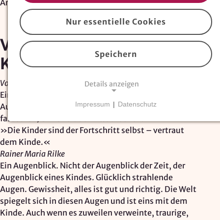
Artikel
Nur essentielle Cookies
Vergangenheit –
Speichern
Kindheit – Zukunft
Von Bernhard Hanel, Apr. 2021
Details anzeigen
Ein sozialkindlicher Essay, handelnd von
Impressum
|
Datenschutz
Augenblicken, Schmetterlingen und der (un-
NOTWENDIGE COOKIES
fassbaren) Blindheit der Erwachsenen.
Essentielle Cookies
sind für den Betrieb der
»Die Kinder sind der Fortschritt selbst – vertraut
Website erforderlich und können nicht deaktiviert
dem Kinde.«
werden. Hierzu zählen technisch notwendige
Rainer Maria Rilke
TYPO3-Cookies, sowie Funktionen zur
Ein Augenblick. Nicht der Augenblick der Zeit, der
Adresssuche über
Google Places
.
Augenblick eines Kindes. Glücklich strahlende
Augen. Gewissheit, alles ist gut und richtig. Die Welt
Google Places Autocomplete
spiegelt sich in diesen Augen und ist eins mit dem
Kinde. Auch wenn es zuweilen verweinte, traurige,
Anbieter: