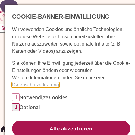
Zur Startseite
COOKIE-BANNER-EINWILLIGUNG
Wir verwenden Cookies und ähnliche Technologien,
um diese Website technisch bereitzustellen, ihre
Waldorfkindergarten finden
Nutzung auszuwerten sowie optionale Inhalte (z. B.
Karten oder Videos) anzuzeigen.
Pädagogischer Ansatz
Sie können Ihre Einwilligung jederzeit über die Cookie-
Arbeit im Waldorfkindergarten
Einstellungen ändern oder widerrufen.
Weitere Informationen finden Sie in unserer
Unser Verein
Datenschutzerklärung
.
Notwendige Cookies
Magazin: Erziehungskunst frühe Kindheit
Optional
Mitglieder
Spenden
Kontakt
Alle akzeptieren
/
Magazin: Erziehungskunst frühe Kindheit
/