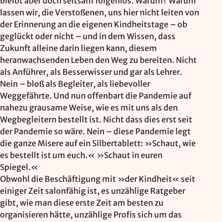
bleibt aber doch seltsam folgenlos. Warum? Warum
lassen wir, die Verstoßenen, uns hier nicht leiten von
Zweck:
der Erinnerung an die eigenen Kindheitstage – ob
Reichweitenmessung, technische Optimierung
geglückt oder nicht – und in dem Wissen, dass
Cookie Laufzeit:
Zukunft alleine darin liegen kann, diesem
180 Tage
heranwachsenden Leben den Weg zu bereiten. Nicht
als Anführer, als Besserwisser und gar als Lehrer.
Hosting: DomainFactory GmbH, Deutschland
Rechtsgrundlage: Art. 6 Abs. 1 lit. f DSGVO
Nein – bloß als Begleiter, als liebevoller
IP-Anonymisierung: aktiviert
Weggefährte. Und nun offenbart die Pandemie auf
nahezu grausame Weise, wie es mit uns als den
Wegbegleitern bestellt ist. Nicht dass dies erst seit
Mailjet
der Pandemie so wäre. Nein – diese Pandemie legt
Anbieter:
die ganze Misere auf ein Silbertablett: »Schaut, wie
Mailjet GmbH
es bestellt ist um euch.« »Schaut in euren
Spiegel.«
Zweck:
Obwohl die Beschäftigung mit »der Kindheit« seit
Anmeldung und Versand von Newslettern
einiger Zeit salonfähig ist, es unzählige Ratgeber
gibt, wie man diese erste Zeit am besten zu
organisieren hätte, unzählige Profis sich um das