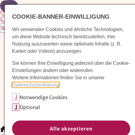
Zur Startseite
COOKIE-BANNER-EINWILLIGUNG
Wir verwenden Cookies und ähnliche Technologien,
um diese Website technisch bereitzustellen, ihre
Waldorfkindergarten finden
Nutzung auszuwerten sowie optionale Inhalte (z. B.
Karten oder Videos) anzuzeigen.
Pädagogischer Ansatz
Sie können Ihre Einwilligung jederzeit über die Cookie-
Arbeit im Waldorfkindergarten
Einstellungen ändern oder widerrufen.
Weitere Informationen finden Sie in unserer
Unser Verein
Datenschutzerklärung
.
Notwendige Cookies
Magazin: Erziehungskunst frühe Kindheit
Optional
Mitglieder
Spenden
Kontakt
Alle akzeptieren
/
Waldorfkindergarten finden
/