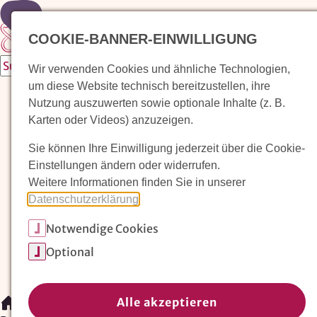
Zur Startseite
COOKIE-BANNER-EINWILLIGUNG
Wir verwenden Cookies und ähnliche Technologien,
um diese Website technisch bereitzustellen, ihre
Waldorfkindergarten finden
Nutzung auszuwerten sowie optionale Inhalte (z. B.
Karten oder Videos) anzuzeigen.
Pädagogischer Ansatz
Sie können Ihre Einwilligung jederzeit über die Cookie-
Arbeit im Waldorfkindergarten
Einstellungen ändern oder widerrufen.
Weitere Informationen finden Sie in unserer
Unser Verein
Datenschutzerklärung
.
Notwendige Cookies
Magazin: Erziehungskunst frühe Kindheit
Optional
Mitglieder
Spenden
Kontakt
Alle akzeptieren
/
Waldorfkindergarten finden
/