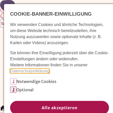
Zur Startseite
COOKIE-BANNER-EINWILLIGUNG
Wir verwenden Cookies und ähnliche Technologien,
um diese Website technisch bereitzustellen, ihre
Waldorfkindergarten finden
Nutzung auszuwerten sowie optionale Inhalte (z. B.
Karten oder Videos) anzuzeigen.
Pädagogischer Ansatz
Sie können Ihre Einwilligung jederzeit über die Cookie-
Arbeit im Waldorfkindergarten
Einstellungen ändern oder widerrufen.
Weitere Informationen finden Sie in unserer
Unser Verein
Datenschutzerklärung
.
Notwendige Cookies
Magazin: Erziehungskunst frühe Kindheit
Optional
Mitglieder
Spenden
Kontakt
Alle akzeptieren
/
Waldorfkindergarten finden
/