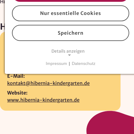
Hibernia-Kindergarten
Nur essentielle Cookies
Hibernia-Kindergarten
Speichern
Holsterhauser Str. 70 e •
44652 Herne
Details anzeigen
02325-919226
Fax:
Impressum
|
Datenschutz
02325-919288
NOTWENDIGE COOKIES
E-Mail:
Essentielle Cookies
sind für den Betrieb der
kontakt@hibernia-kindergarten.de
Website erforderlich und können nicht deaktiviert
werden. Hierzu zählen technisch notwendige
Website:
TYPO3-Cookies, sowie Funktionen zur
www.hibernia-kindergarten.de
Adresssuche über
Google Places
.
Google Places Autocomplete
Anbieter: