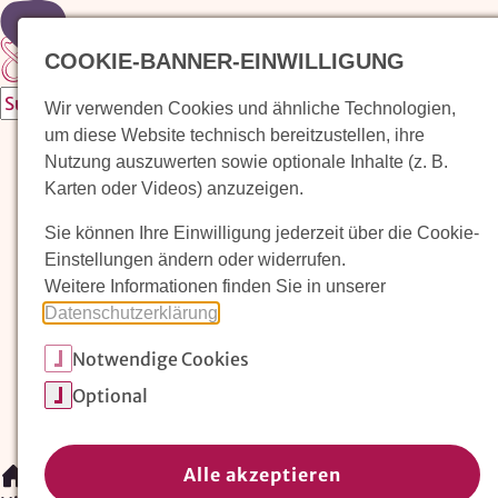
Zur Startseite
COOKIE-BANNER-EINWILLIGUNG
Wir verwenden Cookies und ähnliche Technologien,
um diese Website technisch bereitzustellen, ihre
Waldorfkindergarten finden
Nutzung auszuwerten sowie optionale Inhalte (z. B.
Karten oder Videos) anzuzeigen.
Pädagogischer Ansatz
Sie können Ihre Einwilligung jederzeit über die Cookie-
Arbeit im Waldorfkindergarten
Einstellungen ändern oder widerrufen.
Weitere Informationen finden Sie in unserer
Unser Verein
Datenschutzerklärung
.
Notwendige Cookies
Magazin: Erziehungskunst frühe Kindheit
Optional
Mitglieder
Spenden
Kontakt
Alle akzeptieren
/
Waldorfkindergarten finden
/