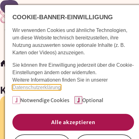
Zur Startseite
COOKIE-BANNER-EINWILLIGUNG
Wir verwenden Cookies und ähnliche Technologien,
Waldorfkindergarten finden
Pädagogischer Ansatz
um diese Website technisch bereitzustellen, ihre
Nutzung auszuwerten sowie optionale Inhalte (z. B.
Karten oder Videos) anzuzeigen.
/
Waldorfkindergarten finden
/
Kinderkrippe Blaustein
Sie können Ihre Einwilligung jederzeit über die Cookie-
Einstellungen ändern oder widerrufen.
Weitere Informationen finden Sie in unserer
Kinderkrippe Blaustein
Datenschutzerklärung
.
Notwendige Cookies
Optional
Jahnweg 3 •
89134 Blaustein
0731 95022067
Alle akzeptieren
E-Mail:
waldorfschule@illerblick.de