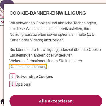
Zur Startseite
COOKIE-BANNER-EINWILLIGUNG
Wir verwenden Cookies und ähnliche Technologien,
um diese Website technisch bereitzustellen, ihre
Waldorfkindergarten finden
Nutzung auszuwerten sowie optionale Inhalte (z. B.
Karten oder Videos) anzuzeigen.
Pädagogischer Ansatz
Sie können Ihre Einwilligung jederzeit über die Cookie-
Arbeit im Waldorfkindergarten
Einstellungen ändern oder widerrufen.
Weitere Informationen finden Sie in unserer
Unser Verein
Datenschutzerklärung
.
Notwendige Cookies
Magazin: Erziehungskunst frühe Kindheit
Optional
Mitglieder
Spenden
Kontakt
Alle akzeptieren
/
Waldorfkindergarten finden
/
Kita Wiesental