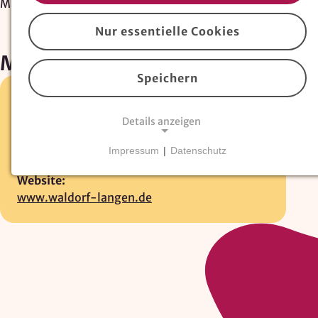
Martinskindergarten
Nur essentielle Cookies
Martinskindergarten
Speichern
Mannteilsweg 17 •
27607 Langen
Details anzeigen
04743-911392
E-Mail:
Impressum
|
Datenschutz
info@waldorf-langen.de
NOTWENDIGE COOKIES
Website:
Essentielle Cookies
sind für den Betrieb der
www.waldorf-langen.de
Website erforderlich und können nicht deaktiviert
werden. Hierzu zählen technisch notwendige
TYPO3-Cookies, sowie Funktionen zur
Adresssuche über
Google Places
.
Google Places Autocomplete
Anbieter: