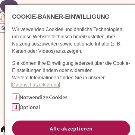
Zur Startseite
COOKIE-BANNER-EINWILLIGUNG
Wir verwenden Cookies und ähnliche Technologien,
um diese Website technisch bereitzustellen, ihre
Waldorfkindergarten finden
Nutzung auszuwerten sowie optionale Inhalte (z. B.
Karten oder Videos) anzuzeigen.
Pädagogischer Ansatz
Sie können Ihre Einwilligung jederzeit über die Cookie-
Arbeit im Waldorfkindergarten
Einstellungen ändern oder widerrufen.
Weitere Informationen finden Sie in unserer
Unser Verein
Datenschutzerklärung
.
Notwendige Cookies
Magazin: Erziehungskunst frühe Kindheit
Optional
Mitglieder
Spenden
Kontakt
Alle akzeptieren
/
Waldorfkindergarten finden
/