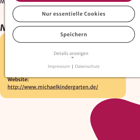
Michael-Kindergarten e.V.
Nur essentielle Cookies
Michael-Kindergarten e.V.
Speichern
Bremerstr. 15 •
26135 Oldenburg
Details anzeigen
0441-16441
E-Mail:
Impressum
|
Datenschutz
vorstand@michaelkindergarten.de
NOTWENDIGE COOKIES
Website:
Essentielle Cookies
sind für den Betrieb der
http://www.michaelkindergarten.de/
Website erforderlich und können nicht deaktiviert
werden. Hierzu zählen technisch notwendige
TYPO3-Cookies, sowie Funktionen zur
Adresssuche über
Google Places
.
Google Places Autocomplete
Anbieter: