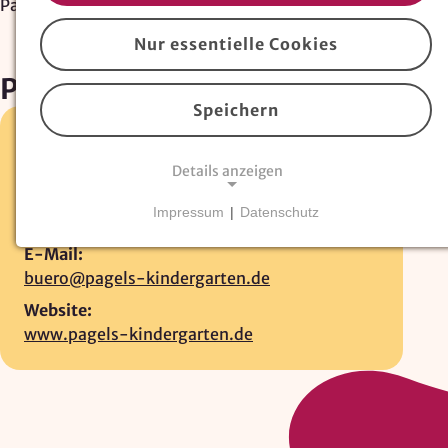
Pagels-Kindergarten
Nur essentielle Cookies
Pagels-Kindergarten
Speichern
Deichstr. 2 •
26789 Leer
Details anzeigen
0491-9922143
Fax:
Impressum
|
Datenschutz
0491-4544205
NOTWENDIGE COOKIES
E-Mail:
Essentielle Cookies
sind für den Betrieb der
buero@pagels-kindergarten.de
Website erforderlich und können nicht deaktiviert
werden. Hierzu zählen technisch notwendige
Website:
TYPO3-Cookies, sowie Funktionen zur
www.pagels-kindergarten.de
Adresssuche über
Google Places
.
Google Places Autocomplete
Anbieter: