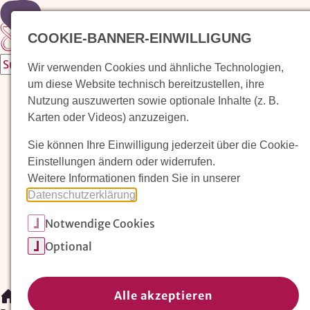
Zur Startseite
COOKIE-BANNER-EINWILLIGUNG
Wir verwenden Cookies und ähnliche Technologien,
um diese Website technisch bereitzustellen, ihre
Waldorfkindergarten finden
Nutzung auszuwerten sowie optionale Inhalte (z. B.
Karten oder Videos) anzuzeigen.
Pädagogischer Ansatz
Sie können Ihre Einwilligung jederzeit über die Cookie-
Arbeit im Waldorfkindergarten
Einstellungen ändern oder widerrufen.
Weitere Informationen finden Sie in unserer
Unser Verein
Datenschutzerklärung
.
Notwendige Cookies
Magazin: Erziehungskunst frühe Kindheit
Optional
Mitglieder
Spenden
Kontakt
Alle akzeptieren
/
Waldorfkindergarten finden
/