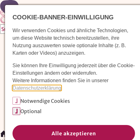
Zur Startseite
COOKIE-BANNER-EINWILLIGUNG
Wir verwenden Cookies und ähnliche Technologien,
um diese Website technisch bereitzustellen, ihre
Waldorfkindergarten finden
Nutzung auszuwerten sowie optionale Inhalte (z. B.
Karten oder Videos) anzuzeigen.
Pädagogischer Ansatz
Sie können Ihre Einwilligung jederzeit über die Cookie-
Arbeit im Waldorfkindergarten
Einstellungen ändern oder widerrufen.
Weitere Informationen finden Sie in unserer
Unser Verein
Datenschutzerklärung
.
Notwendige Cookies
Magazin: Erziehungskunst frühe Kindheit
Optional
Mitglieder
Spenden
Kontakt
Alle akzeptieren
/
Waldorfkindergarten finden
/