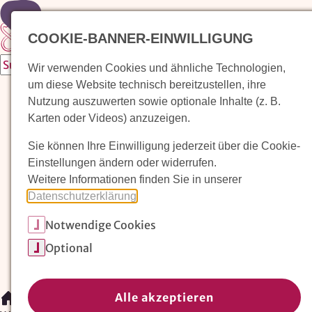
Zur Startseite
COOKIE-BANNER-EINWILLIGUNG
Wir verwenden Cookies und ähnliche Technologien,
um diese Website technisch bereitzustellen, ihre
Waldorfkindergarten finden
Nutzung auszuwerten sowie optionale Inhalte (z. B.
Karten oder Videos) anzuzeigen.
Pädagogischer Ansatz
Sie können Ihre Einwilligung jederzeit über die Cookie-
Arbeit im Waldorfkindergarten
Einstellungen ändern oder widerrufen.
Weitere Informationen finden Sie in unserer
Unser Verein
Datenschutzerklärung
.
Notwendige Cookies
Magazin: Erziehungskunst frühe Kindheit
Optional
Mitglieder
Spenden
Kontakt
Alle akzeptieren
/
Waldorfkindergarten finden
/