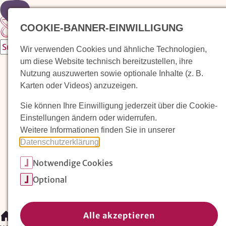
Zur Startseite
COOKIE-BANNER-EINWILLIGUNG
Wir verwenden Cookies und ähnliche Technologien,
um diese Website technisch bereitzustellen, ihre
Waldorfkindergarten finden
Nutzung auszuwerten sowie optionale Inhalte (z. B.
Karten oder Videos) anzuzeigen.
Pädagogischer Ansatz
Sie können Ihre Einwilligung jederzeit über die Cookie-
Arbeit im Waldorfkindergarten
Einstellungen ändern oder widerrufen.
Weitere Informationen finden Sie in unserer
Unser Verein
Datenschutzerklärung
.
Notwendige Cookies
Magazin: Erziehungskunst frühe Kindheit
Optional
Mitglieder
Spenden
Kontakt
Alle akzeptieren
/
Waldorfkindergarten finden
/