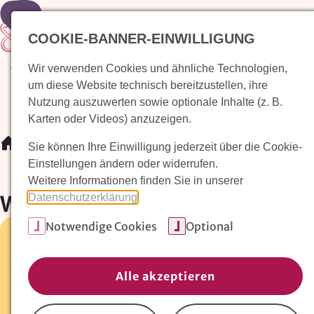
Zur Startseite
COOKIE-BANNER-EINWILLIGUNG
Wir verwenden Cookies und ähnliche Technologien,
Waldorfkindergarten finden
Pädagogischer Ansatz
um diese Website technisch bereitzustellen, ihre
Nutzung auszuwerten sowie optionale Inhalte (z. B.
Karten oder Videos) anzuzeigen.
/
Waldorfkindergarten finden
/
Waldorfkindergarten
Sie können Ihre Einwilligung jederzeit über die Cookie-
Einstellungen ändern oder widerrufen.
Weitere Informationen finden Sie in unserer
Waldorfkindergarten
Datenschutzerklärung
.
Notwendige Cookies
Optional
Rindenmooserstr. 12 •
88400 Biberach
07351-75422
Alle akzeptieren
Fax:
07351-75422