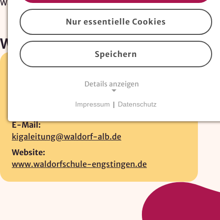
Waldorfkindergarten
Nur essentielle Cookies
Waldorfkindergarten
Speichern
Freibühlstr. 1 •
72829 Engstingen
Details anzeigen
07129-937043
Fax:
Impressum
|
Datenschutz
07129-937059
NOTWENDIGE COOKIES
E-Mail:
Essentielle Cookies
sind für den Betrieb der
kigaleitung@waldorf-alb.de
Website erforderlich und können nicht deaktiviert
werden. Hierzu zählen technisch notwendige
Website:
TYPO3-Cookies, sowie Funktionen zur
www.waldorfschule-engstingen.de
Adresssuche über
Google Places
.
Google Places Autocomplete
Anbieter: