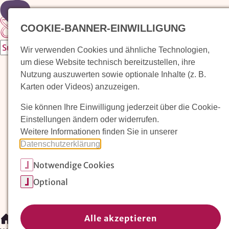
Zur Startseite
COOKIE-BANNER-EINWILLIGUNG
Wir verwenden Cookies und ähnliche Technologien,
um diese Website technisch bereitzustellen, ihre
Waldorfkindergarten finden
Nutzung auszuwerten sowie optionale Inhalte (z. B.
Karten oder Videos) anzuzeigen.
Pädagogischer Ansatz
Sie können Ihre Einwilligung jederzeit über die Cookie-
Arbeit im Waldorfkindergarten
Einstellungen ändern oder widerrufen.
Weitere Informationen finden Sie in unserer
Unser Verein
Datenschutzerklärung
.
Notwendige Cookies
Magazin: Erziehungskunst frühe Kindheit
Optional
Mitglieder
Spenden
Kontakt
Alle akzeptieren
/
Waldorfkindergarten finden
/