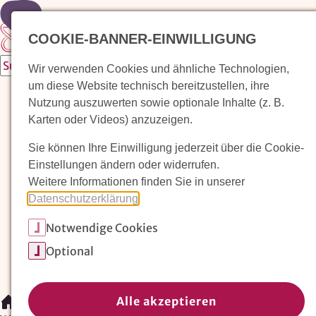
Zur Startseite
COOKIE-BANNER-EINWILLIGUNG
Wir verwenden Cookies und ähnliche Technologien,
um diese Website technisch bereitzustellen, ihre
Waldorfkindergarten finden
Nutzung auszuwerten sowie optionale Inhalte (z. B.
Karten oder Videos) anzuzeigen.
Pädagogischer Ansatz
Sie können Ihre Einwilligung jederzeit über die Cookie-
Arbeit im Waldorfkindergarten
Einstellungen ändern oder widerrufen.
Weitere Informationen finden Sie in unserer
Unser Verein
Datenschutzerklärung
.
Notwendige Cookies
Magazin: Erziehungskunst frühe Kindheit
Optional
Mitglieder
Spenden
Kontakt
Alle akzeptieren
/
Waldorfkindergarten finden
/