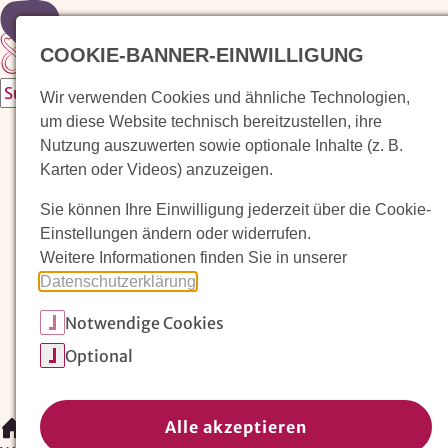
Zur Startseite
COOKIE-BANNER-EINWILLIGUNG
Wir verwenden Cookies und ähnliche Technologien,
um diese Website technisch bereitzustellen, ihre
Waldorfkindergarten finden
Nutzung auszuwerten sowie optionale Inhalte (z. B.
Karten oder Videos) anzuzeigen.
Pädagogischer Ansatz
Sie können Ihre Einwilligung jederzeit über die Cookie-
Arbeit im Waldorfkindergarten
Einstellungen ändern oder widerrufen.
Weitere Informationen finden Sie in unserer
Unser Verein
Datenschutzerklärung
.
Notwendige Cookies
Magazin: Erziehungskunst frühe Kindheit
Optional
Mitglieder
Spenden
Kontakt
Alle akzeptieren
/
Waldorfkindergarten finden
/