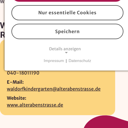
Waldorfkindergarten Alte Rabenstraße
Nur essentielle Cookies
Waldorfkindergarten Alte
Speichern
Rabenstraße
Details anzeigen
Alte Rabenstrasse 9 •
20148 Hamburg
040-45000377
Impressum
|
Datenschutz
Fax:
NOTWENDIGE COOKIES
040-18011190
Essentielle Cookies
sind für den Betrieb der
Website erforderlich und können nicht deaktiviert
E-Mail:
werden. Hierzu zählen technisch notwendige
waldorfkindergarten@alterabenstrasse.de
TYPO3-Cookies, sowie Funktionen zur
Website:
Adresssuche über
Google Places
.
www.alterabenstrasse.de
Google Places Autocomplete
Anbieter: