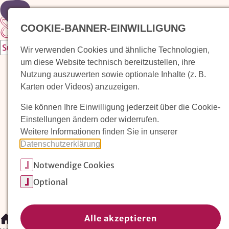
Zur Startseite
COOKIE-BANNER-EINWILLIGUNG
Wir verwenden Cookies und ähnliche Technologien,
um diese Website technisch bereitzustellen, ihre
Waldorfkindergarten finden
Nutzung auszuwerten sowie optionale Inhalte (z. B.
Karten oder Videos) anzuzeigen.
Pädagogischer Ansatz
Sie können Ihre Einwilligung jederzeit über die Cookie-
Arbeit im Waldorfkindergarten
Einstellungen ändern oder widerrufen.
Weitere Informationen finden Sie in unserer
Unser Verein
Datenschutzerklärung
.
Notwendige Cookies
Magazin: Erziehungskunst frühe Kindheit
Optional
Mitglieder
Spenden
Kontakt
Alle akzeptieren
/
Waldorfkindergarten finden
/