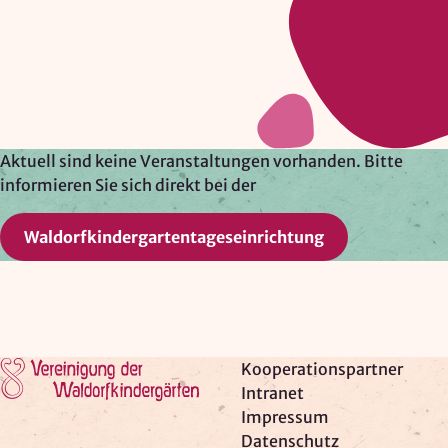
Google Ireland Ltd.
Zweck:
Adresssuche, Geokoordinaten
Rechtsgrundlage: Art. 6 Abs. 1 lit. f DSGVO
Drittlandübermittlung: möglich
Aktuell sind keine Veranstaltungen vorhanden. Bitte
informieren Sie sich direkt bei der
OPTIONAL
Waldorfkindergartentageseinrichtung
Optionale Cookies
(z. B. für Karten von Mapbox,
Videos von Vimeo oder optionale zusätzliche
Cookies für die Messung von wiederkehrenden
Nutzenden von Matomo) werden
nur nach Ihrer
Einwilligung
geladen.
Zur Startseite
Kooperationspartner
Mapbox
Intranet
Impressum
Anbieter:
Datenschutz