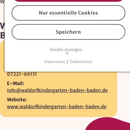
Waldorfkindergarten Baden-Baden
Nur essentielle Cookies
Waldorfkindergarten
Speichern
Baden-Baden
Details anzeigen
Mühlstr. 66 •
76532 Baden-Baden
07221-66131
Impressum
|
Datenschutz
Fax:
NOTWENDIGE COOKIES
07221-66131
Essentielle Cookies
sind für den Betrieb der
Website erforderlich und können nicht deaktiviert
E-Mail:
werden. Hierzu zählen technisch notwendige
info@waldorfkindergarten-baden-baden.de
TYPO3-Cookies, sowie Funktionen zur
Website:
Adresssuche über
Google Places
.
www.waldorfkindergarten-baden-baden.de
Google Places Autocomplete
Anbieter: