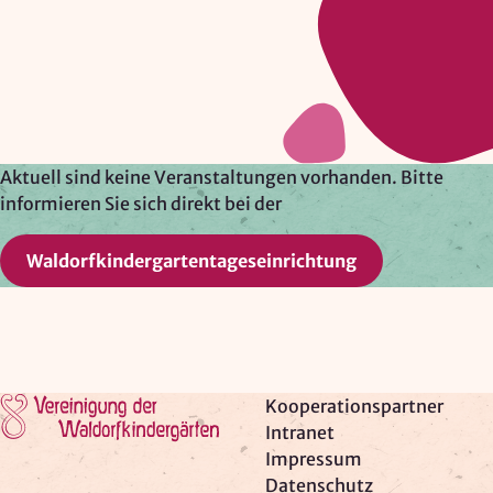
Google Ireland Ltd.
Zweck:
Adresssuche, Geokoordinaten
Rechtsgrundlage: Art. 6 Abs. 1 lit. f DSGVO
Drittlandübermittlung: möglich
Aktuell sind keine Veranstaltungen vorhanden. Bitte
informieren Sie sich direkt bei der
OPTIONAL
Waldorfkindergartentageseinrichtung
Optionale Cookies
(z. B. für Karten von Mapbox,
Videos von Vimeo oder optionale zusätzliche
Cookies für die Messung von wiederkehrenden
Nutzenden von Matomo) werden
nur nach Ihrer
Einwilligung
geladen.
Zur Startseite
Kooperationspartner
Mapbox
Intranet
Impressum
Anbieter:
Datenschutz