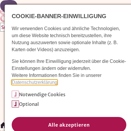
Zur Startseite
COOKIE-BANNER-EINWILLIGUNG
Wir verwenden Cookies und ähnliche Technologien,
um diese Website technisch bereitzustellen, ihre
Waldorfkindergarten finden
Nutzung auszuwerten sowie optionale Inhalte (z. B.
Karten oder Videos) anzuzeigen.
Pädagogischer Ansatz
Sie können Ihre Einwilligung jederzeit über die Cookie-
Arbeit im Waldorfkindergarten
Einstellungen ändern oder widerrufen.
Weitere Informationen finden Sie in unserer
Unser Verein
Datenschutzerklärung
.
Notwendige Cookies
Magazin: Erziehungskunst frühe Kindheit
Optional
Mitglieder
Spenden
Kontakt
Alle akzeptieren
/
Waldorfkindergarten finden
/