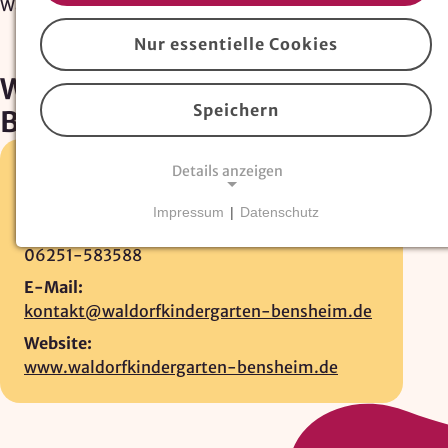
Waldorfkindergarten Bensheim
Nur essentielle Cookies
Waldorfkindergarten
Speichern
Bensheim
Details anzeigen
Hermannstraße 17 •
64625 Bensheim
06251-67550
Impressum
|
Datenschutz
Fax:
NOTWENDIGE COOKIES
06251-583588
Essentielle Cookies
sind für den Betrieb der
Website erforderlich und können nicht deaktiviert
E-Mail:
werden. Hierzu zählen technisch notwendige
kontakt@waldorfkindergarten-bensheim.de
TYPO3-Cookies, sowie Funktionen zur
Website:
Adresssuche über
Google Places
.
www.waldorfkindergarten-bensheim.de
Google Places Autocomplete
Anbieter: