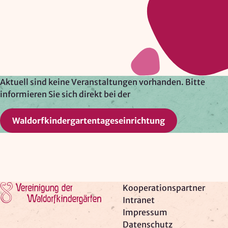
Google Ireland Ltd.
Zweck:
Adresssuche, Geokoordinaten
Rechtsgrundlage: Art. 6 Abs. 1 lit. f DSGVO
Drittlandübermittlung: möglich
Aktuell sind keine Veranstaltungen vorhanden. Bitte
informieren Sie sich direkt bei der
OPTIONAL
Waldorfkindergartentageseinrichtung
Optionale Cookies
(z. B. für Karten von Mapbox,
Videos von Vimeo oder optionale zusätzliche
Cookies für die Messung von wiederkehrenden
Nutzenden von Matomo) werden
nur nach Ihrer
Einwilligung
geladen.
Zur Startseite
Kooperationspartner
Mapbox
Intranet
Impressum
Anbieter:
Datenschutz