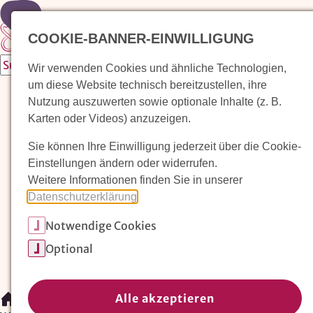
Zur Startseite
COOKIE-BANNER-EINWILLIGUNG
Wir verwenden Cookies und ähnliche Technologien,
um diese Website technisch bereitzustellen, ihre
Waldorfkindergarten finden
Nutzung auszuwerten sowie optionale Inhalte (z. B.
Karten oder Videos) anzuzeigen.
Pädagogischer Ansatz
Sie können Ihre Einwilligung jederzeit über die Cookie-
Arbeit im Waldorfkindergarten
Einstellungen ändern oder widerrufen.
Weitere Informationen finden Sie in unserer
Unser Verein
Datenschutzerklärung
.
Notwendige Cookies
Magazin: Erziehungskunst frühe Kindheit
Optional
Mitglieder
Spenden
Kontakt
Alle akzeptieren
/
Waldorfkindergarten finden
/