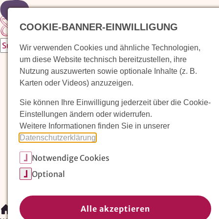
Zur Startseite
COOKIE-BANNER-EINWILLIGUNG
Wir verwenden Cookies und ähnliche Technologien,
um diese Website technisch bereitzustellen, ihre
Waldorfkindergarten finden
Nutzung auszuwerten sowie optionale Inhalte (z. B.
Karten oder Videos) anzuzeigen.
Pädagogischer Ansatz
Sie können Ihre Einwilligung jederzeit über die Cookie-
Arbeit im Waldorfkindergarten
Einstellungen ändern oder widerrufen.
Weitere Informationen finden Sie in unserer
Unser Verein
Datenschutzerklärung
.
Notwendige Cookies
Magazin: Erziehungskunst frühe Kindheit
Optional
Mitglieder
Spenden
Kontakt
Alle akzeptieren
/
Waldorfkindergarten finden
/