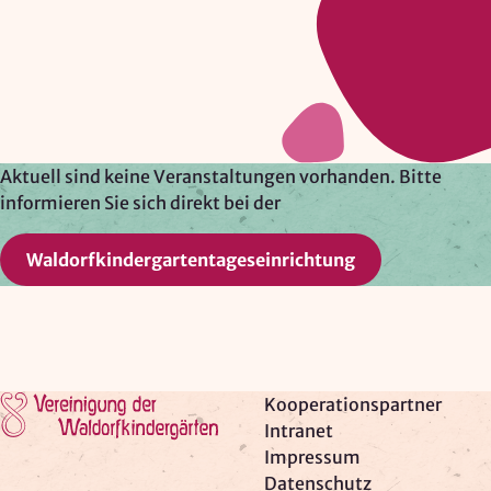
Google Ireland Ltd.
Zweck:
Adresssuche, Geokoordinaten
Rechtsgrundlage: Art. 6 Abs. 1 lit. f DSGVO
Drittlandübermittlung: möglich
Aktuell sind keine Veranstaltungen vorhanden. Bitte
informieren Sie sich direkt bei der
OPTIONAL
Waldorfkindergartentageseinrichtung
Optionale Cookies
(z. B. für Karten von Mapbox,
Videos von Vimeo oder optionale zusätzliche
Cookies für die Messung von wiederkehrenden
Nutzenden von Matomo) werden
nur nach Ihrer
Einwilligung
geladen.
Zur Startseite
Kooperationspartner
Mapbox
Intranet
Impressum
Anbieter:
Datenschutz