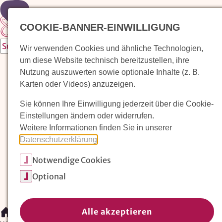
Zur Startseite
COOKIE-BANNER-EINWILLIGUNG
Wir verwenden Cookies und ähnliche Technologien,
um diese Website technisch bereitzustellen, ihre
Waldorfkindergarten finden
Nutzung auszuwerten sowie optionale Inhalte (z. B.
Karten oder Videos) anzuzeigen.
Pädagogischer Ansatz
Sie können Ihre Einwilligung jederzeit über die Cookie-
Arbeit im Waldorfkindergarten
Einstellungen ändern oder widerrufen.
Weitere Informationen finden Sie in unserer
Unser Verein
Datenschutzerklärung
.
Notwendige Cookies
Magazin: Erziehungskunst frühe Kindheit
Optional
Mitglieder
Spenden
Kontakt
Alle akzeptieren
/
Waldorfkindergarten finden
/