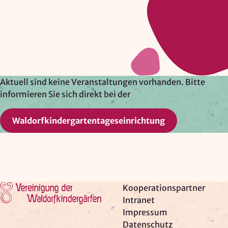
Google Ireland Ltd.
Zweck:
Adresssuche, Geokoordinaten
Rechtsgrundlage: Art. 6 Abs. 1 lit. f DSGVO
Drittlandübermittlung: möglich
Aktuell sind keine Veranstaltungen vorhanden. Bitte
informieren Sie sich direkt bei der
OPTIONAL
Waldorfkindergartentageseinrichtung
Optionale Cookies
(z. B. für Karten von Mapbox,
Videos von Vimeo oder optionale zusätzliche
Cookies für die Messung von wiederkehrenden
Nutzenden von Matomo) werden
nur nach Ihrer
Einwilligung
geladen.
Zur Startseite
Kooperationspartner
Mapbox
Intranet
Impressum
Anbieter:
Datenschutz