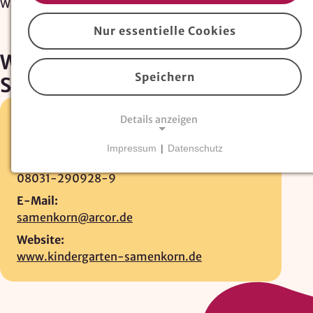
Waldorfkindergarten "Das Samenkorn"
Nur essentielle Cookies
Waldorfkindergarten "Das
Speichern
Samenkorn"
Details anzeigen
Schwaiger Weg 21 •
83026 Rosenheim
08031-2909280
Impressum
|
Datenschutz
Fax:
NOTWENDIGE COOKIES
08031-290928-9
Essentielle Cookies
sind für den Betrieb der
Website erforderlich und können nicht deaktiviert
E-Mail:
werden. Hierzu zählen technisch notwendige
samenkorn@arcor.de
TYPO3-Cookies, sowie Funktionen zur
Website:
Adresssuche über
Google Places
.
www.kindergarten-samenkorn.de
Google Places Autocomplete
Anbieter: