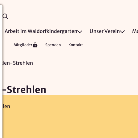
Arbeit im Waldorfkindergarten
Unser Verein
Ma
Mitglieder
Spenden
Kontakt
sden-Strehlen
n-Strehlen
hlen