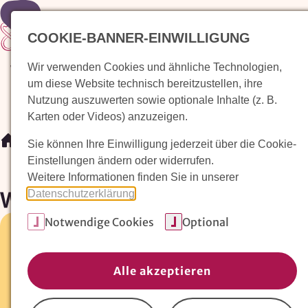
Zur Startseite
COOKIE-BANNER-EINWILLIGUNG
Wir verwenden Cookies und ähnliche Technologien,
Waldorfkindergarten finden
Pädagogischer Ansatz
um diese Website technisch bereitzustellen, ihre
Nutzung auszuwerten sowie optionale Inhalte (z. B.
Karten oder Videos) anzuzeigen.
/
Waldorfkindergarten finden
/
Waldorfkindergarten Dre
Sie können Ihre Einwilligung jederzeit über die Cookie-
Einstellungen ändern oder widerrufen.
Weitere Informationen finden Sie in unserer
Waldorfkindergarten Dresde
Datenschutzerklärung
.
Notwendige Cookies
Optional
Caspar-David-Friedrich-Str. 15 •
01217 Dresden-Stre
0351-6475964
Alle akzeptieren
Fax:
0351-6475966