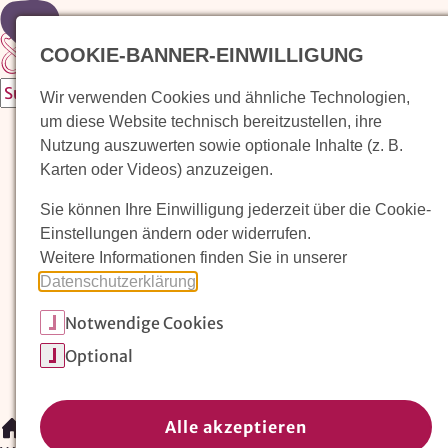
Zur Startseite
COOKIE-BANNER-EINWILLIGUNG
Wir verwenden Cookies und ähnliche Technologien,
um diese Website technisch bereitzustellen, ihre
Waldorfkindergarten finden
Nutzung auszuwerten sowie optionale Inhalte (z. B.
Karten oder Videos) anzuzeigen.
Pädagogischer Ansatz
Sie können Ihre Einwilligung jederzeit über die Cookie-
Arbeit im Waldorfkindergarten
Einstellungen ändern oder widerrufen.
Weitere Informationen finden Sie in unserer
Unser Verein
Datenschutzerklärung
.
Notwendige Cookies
Magazin: Erziehungskunst frühe Kindheit
Optional
Mitglieder
Spenden
Kontakt
Alle akzeptieren
/
Waldorfkindergarten finden
/