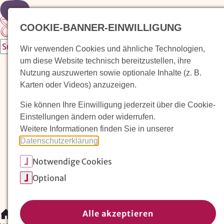
Zur Startseite
COOKIE-BANNER-EINWILLIGUNG
Wir verwenden Cookies und ähnliche Technologien,
um diese Website technisch bereitzustellen, ihre
Waldorfkindergarten finden
Nutzung auszuwerten sowie optionale Inhalte (z. B.
Karten oder Videos) anzuzeigen.
Pädagogischer Ansatz
Sie können Ihre Einwilligung jederzeit über die Cookie-
Arbeit im Waldorfkindergarten
Einstellungen ändern oder widerrufen.
Weitere Informationen finden Sie in unserer
Unser Verein
Datenschutzerklärung
.
Notwendige Cookies
Magazin: Erziehungskunst frühe Kindheit
Optional
Mitglieder
Spenden
Kontakt
Alle akzeptieren
/
Waldorfkindergarten finden
/