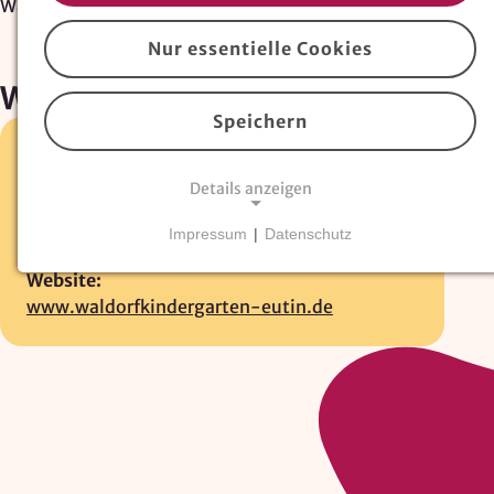
Waldorfkindergarten Eutin
Nur essentielle Cookies
Waldorfkindergarten Eutin
Speichern
Sonnenredder 3 •
23701 Eutin
Details anzeigen
04521-1234
E-Mail:
Impressum
|
Datenschutz
info@waldorfkindergarten-eutin.de
NOTWENDIGE COOKIES
Website:
Essentielle Cookies
sind für den Betrieb der
www.waldorfkindergarten-eutin.de
Website erforderlich und können nicht deaktiviert
werden. Hierzu zählen technisch notwendige
TYPO3-Cookies, sowie Funktionen zur
Adresssuche über
Google Places
.
Google Places Autocomplete
Anbieter: