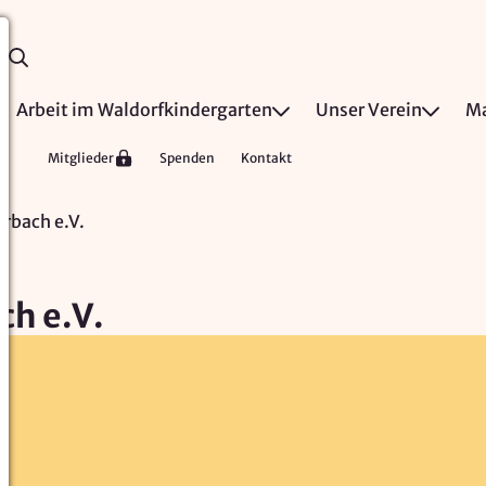
Arbeit im Waldorfkindergarten
Unser Verein
Ma
Mitglieder
Spenden
Kontakt
rbach e.V.
h e.V.