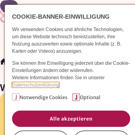
Zur Startseite
COOKIE-BANNER-EINWILLIGUNG
Wir verwenden Cookies und ähnliche Technologien,
Waldorfkindergarten finden
Pädagogischer Ansatz
um diese Website technisch bereitzustellen, ihre
Nutzung auszuwerten sowie optionale Inhalte (z. B.
Karten oder Videos) anzuzeigen.
/
Waldorfkindergarten finden
/
Waldorfkindergarten Feue
Sie können Ihre Einwilligung jederzeit über die Cookie-
Einstellungen ändern oder widerrufen.
Weitere Informationen finden Sie in unserer
Waldorfkindergarten Feuerbac
Datenschutzerklärung
.
Notwendige Cookies
Optional
Bürglerstr. 2 •
79400 Kandern
07626/8562
Alle akzeptieren
E-Mail:
kandern@waldorfkindergarten-feuerbach.de