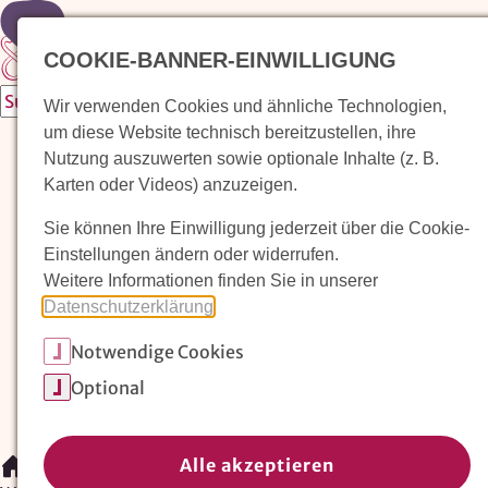
Zur Startseite
COOKIE-BANNER-EINWILLIGUNG
Wir verwenden Cookies und ähnliche Technologien,
um diese Website technisch bereitzustellen, ihre
Waldorfkindergarten finden
Nutzung auszuwerten sowie optionale Inhalte (z. B.
Karten oder Videos) anzuzeigen.
Pädagogischer Ansatz
Sie können Ihre Einwilligung jederzeit über die Cookie-
Arbeit im Waldorfkindergarten
Einstellungen ändern oder widerrufen.
Weitere Informationen finden Sie in unserer
Unser Verein
Datenschutzerklärung
.
Notwendige Cookies
Magazin: Erziehungskunst frühe Kindheit
Optional
Mitglieder
Spenden
Kontakt
Alle akzeptieren
/
Waldorfkindergarten finden
/