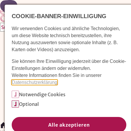
Zur Startseite
COOKIE-BANNER-EINWILLIGUNG
Wir verwenden Cookies und ähnliche Technologien,
um diese Website technisch bereitzustellen, ihre
Waldorfkindergarten finden
Nutzung auszuwerten sowie optionale Inhalte (z. B.
Karten oder Videos) anzuzeigen.
Pädagogischer Ansatz
Sie können Ihre Einwilligung jederzeit über die Cookie-
Arbeit im Waldorfkindergarten
Einstellungen ändern oder widerrufen.
Weitere Informationen finden Sie in unserer
Unser Verein
Datenschutzerklärung
.
Notwendige Cookies
Magazin: Erziehungskunst frühe Kindheit
Optional
Mitglieder
Spenden
Kontakt
Alle akzeptieren
/
Waldorfkindergarten finden
/