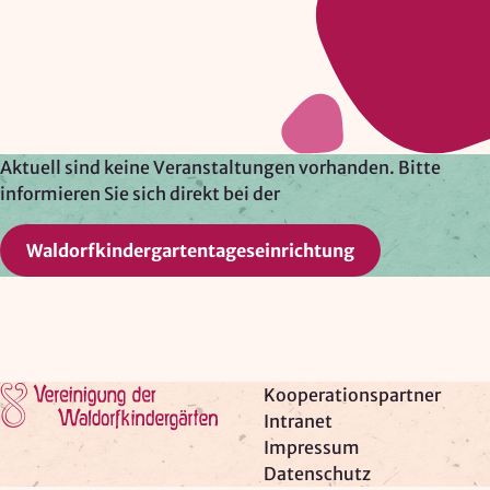
Google Ireland Ltd.
Zweck:
Adresssuche, Geokoordinaten
Rechtsgrundlage: Art. 6 Abs. 1 lit. f DSGVO
Drittlandübermittlung: möglich
Aktuell sind keine Veranstaltungen vorhanden. Bitte
informieren Sie sich direkt bei der
OPTIONAL
Waldorfkindergartentageseinrichtung
Optionale Cookies
(z. B. für Karten von Mapbox,
Videos von Vimeo oder optionale zusätzliche
Cookies für die Messung von wiederkehrenden
Nutzenden von Matomo) werden
nur nach Ihrer
Einwilligung
geladen.
Zur Startseite
Kooperationspartner
Intranet
Mapbox
Impressum
Anbieter:
Datenschutz