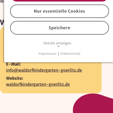
Waldorfkindergarten Görlitz
Nur essentielle Cookies
Waldorfkindergarten Görlitz
Speichern
Kastanienallee 16a •
02827 Görlitz
Details anzeigen
03581-375453
Fax:
Impressum
|
Datenschutz
03581-765473
NOTWENDIGE COOKIES
E-Mail:
Essentielle Cookies
sind für den Betrieb der
info@waldorfkindergarten-goerlitz.de
Website erforderlich und können nicht deaktiviert
werden. Hierzu zählen technisch notwendige
Website:
TYPO3-Cookies, sowie Funktionen zur
waldorfkindergarten-goerlitz.de
Adresssuche über
Google Places
.
Google Places Autocomplete
Anbieter: