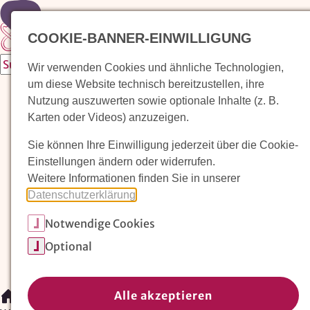
Zur Startseite
COOKIE-BANNER-EINWILLIGUNG
Wir verwenden Cookies und ähnliche Technologien,
um diese Website technisch bereitzustellen, ihre
Waldorfkindergarten finden
Nutzung auszuwerten sowie optionale Inhalte (z. B.
Karten oder Videos) anzuzeigen.
Pädagogischer Ansatz
Sie können Ihre Einwilligung jederzeit über die Cookie-
Arbeit im Waldorfkindergarten
Einstellungen ändern oder widerrufen.
Weitere Informationen finden Sie in unserer
Unser Verein
Datenschutzerklärung
.
Notwendige Cookies
Magazin: Erziehungskunst frühe Kindheit
Optional
Mitglieder
Spenden
Kontakt
Alle akzeptieren
/
Waldorfkindergarten finden
/