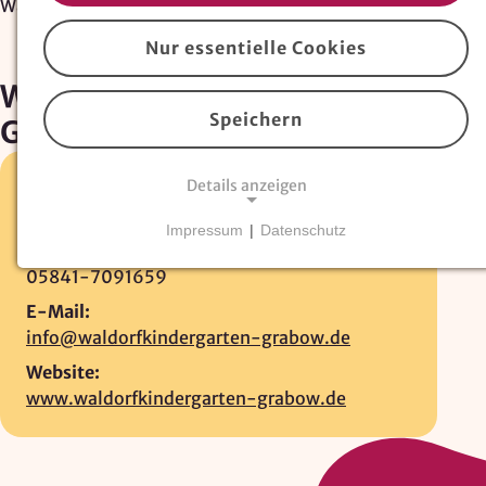
Waldorfkindergarten Grabow
Nur essentielle Cookies
Waldorfkindergarten
Speichern
Grabow
Details anzeigen
Am Rott 17 •
29439 Lüchow
05861-979466
Impressum
|
Datenschutz
Fax:
NOTWENDIGE COOKIES
05841-7091659
Essentielle Cookies
sind für den Betrieb der
Website erforderlich und können nicht deaktiviert
E-Mail:
werden. Hierzu zählen technisch notwendige
info@waldorfkindergarten-grabow.de
TYPO3-Cookies, sowie Funktionen zur
Website:
Adresssuche über
Google Places
.
www.waldorfkindergarten-grabow.de
Google Places Autocomplete
Anbieter: