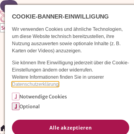
Zur Startseite
COOKIE-BANNER-EINWILLIGUNG
Wir verwenden Cookies und ähnliche Technologien,
um diese Website technisch bereitzustellen, ihre
Waldorfkindergarten finden
Nutzung auszuwerten sowie optionale Inhalte (z. B.
Karten oder Videos) anzuzeigen.
Pädagogischer Ansatz
Sie können Ihre Einwilligung jederzeit über die Cookie-
Arbeit im Waldorfkindergarten
Einstellungen ändern oder widerrufen.
Weitere Informationen finden Sie in unserer
Unser Verein
Datenschutzerklärung
.
Notwendige Cookies
Magazin: Erziehungskunst frühe Kindheit
Optional
Mitglieder
Spenden
Kontakt
Alle akzeptieren
/
Waldorfkindergarten finden
/