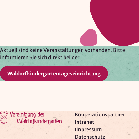
Google Ireland Ltd.
Zweck:
Adresssuche, Geokoordinaten
Rechtsgrundlage: Art. 6 Abs. 1 lit. f DSGVO
Drittlandübermittlung: möglich
Aktuell sind keine Veranstaltungen vorhanden. Bitte
informieren Sie sich direkt bei der
OPTIONAL
Waldorfkindergartentageseinrichtung
Optionale Cookies
(z. B. für Karten von Mapbox,
Videos von Vimeo oder optionale zusätzliche
Cookies für die Messung von wiederkehrenden
Nutzenden von Matomo) werden
nur nach Ihrer
Einwilligung
geladen.
Zur Startseite
Kooperationspartner
Mapbox
Intranet
Impressum
Anbieter:
Datenschutz