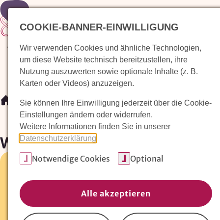
Zur Startseite
COOKIE-BANNER-EINWILLIGUNG
Wir verwenden Cookies und ähnliche Technologien,
Waldorfkindergarten finden
Pädagogischer Ansatz
um diese Website technisch bereitzustellen, ihre
Nutzung auszuwerten sowie optionale Inhalte (z. B.
Karten oder Videos) anzuzeigen.
/
Waldorfkindergarten finden
/
Waldorfkindergarten Haa
Sie können Ihre Einwilligung jederzeit über die Cookie-
Einstellungen ändern oder widerrufen.
Weitere Informationen finden Sie in unserer
Waldorfkindergarten Haan
Datenschutzerklärung
.
Notwendige Cookies
Optional
Parkstr. 29 •
42781 Haan
02104-968826
Alle akzeptieren
Fax:
02104-968827