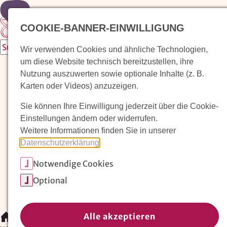
Zur Startseite
COOKIE-BANNER-EINWILLIGUNG
Wir verwenden Cookies und ähnliche Technologien,
um diese Website technisch bereitzustellen, ihre
Waldorfkindergarten finden
Nutzung auszuwerten sowie optionale Inhalte (z. B.
Karten oder Videos) anzuzeigen.
Pädagogischer Ansatz
Sie können Ihre Einwilligung jederzeit über die Cookie-
Arbeit im Waldorfkindergarten
Einstellungen ändern oder widerrufen.
Weitere Informationen finden Sie in unserer
Unser Verein
Datenschutzerklärung
.
Notwendige Cookies
Magazin: Erziehungskunst frühe Kindheit
Optional
Mitglieder
Spenden
Kontakt
Alle akzeptieren
/
Waldorfkindergarten finden
/