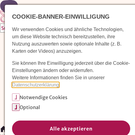
Zur Startseite
COOKIE-BANNER-EINWILLIGUNG
Wir verwenden Cookies und ähnliche Technologien,
um diese Website technisch bereitzustellen, ihre
Waldorfkindergarten finden
Nutzung auszuwerten sowie optionale Inhalte (z. B.
Karten oder Videos) anzuzeigen.
Pädagogischer Ansatz
Sie können Ihre Einwilligung jederzeit über die Cookie-
Arbeit im Waldorfkindergarten
Einstellungen ändern oder widerrufen.
Weitere Informationen finden Sie in unserer
Unser Verein
Datenschutzerklärung
.
Notwendige Cookies
Magazin: Erziehungskunst frühe Kindheit
Optional
Mitglieder
Spenden
Kontakt
Alle akzeptieren
/
Waldorfkindergarten finden
/