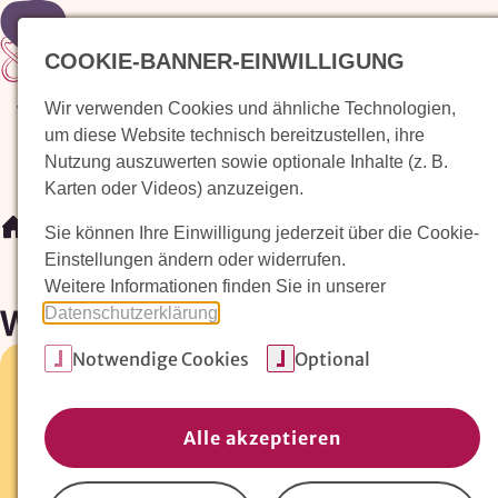
Zur Startseite
COOKIE-BANNER-EINWILLIGUNG
Wir verwenden Cookies und ähnliche Technologien,
Waldorfkindergarten finden
Pädagogischer Ansatz
um diese Website technisch bereitzustellen, ihre
Nutzung auszuwerten sowie optionale Inhalte (z. B.
Karten oder Videos) anzuzeigen.
/
Waldorfkindergarten finden
/
Waldorfkindergarten "Kri
Sie können Ihre Einwilligung jederzeit über die Cookie-
Einstellungen ändern oder widerrufen.
Weitere Informationen finden Sie in unserer
Waldorfkindergarten "Kristal
Datenschutzerklärung
.
Notwendige Cookies
Optional
Taubenweg 15 •
41836 Hückelhoven/Millich
02433-5573
Alle akzeptieren
Fax:
02433-526598