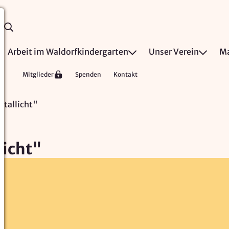
Arbeit im Waldorfkindergarten
Unser Verein
Ma
Mitglieder
Spenden
Kontakt
stallicht"
licht"