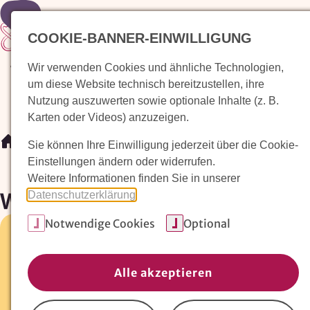
Zur Startseite
COOKIE-BANNER-EINWILLIGUNG
Wir verwenden Cookies und ähnliche Technologien,
Waldorfkindergarten finden
Pädagogischer Ansatz
um diese Website technisch bereitzustellen, ihre
Nutzung auszuwerten sowie optionale Inhalte (z. B.
Karten oder Videos) anzuzeigen.
/
Waldorfkindergarten finden
/
Waldorfkindergarten Mel
Sie können Ihre Einwilligung jederzeit über die Cookie-
Einstellungen ändern oder widerrufen.
Weitere Informationen finden Sie in unserer
Waldorfkindergarten Melle
Datenschutzerklärung
.
Notwendige Cookies
Optional
Alte Poststrasse 22 •
49324 Melle
05422-49424
Alle akzeptieren
Fax:
05422-9289930