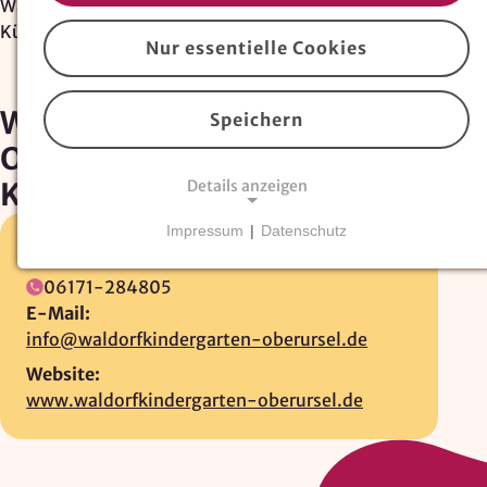
Waldorfkindergarten Oberursel Helmut von
Kügelgen
Nur essentielle Cookies
Waldorfkindergarten
Speichern
Oberursel Helmut von
Kügelgen
Details anzeigen
Impressum
|
Datenschutz
Ahornweg 91 •
61440 Oberursel
NOTWENDIGE COOKIES
Essentielle Cookies
sind für den Betrieb der
06171-284805
Website erforderlich und können nicht deaktiviert
E-Mail:
werden. Hierzu zählen technisch notwendige
info@waldorfkindergarten-oberursel.de
TYPO3-Cookies, sowie Funktionen zur
Website:
Adresssuche über
Google Places
.
www.waldorfkindergarten-oberursel.de
Google Places Autocomplete
Anbieter: