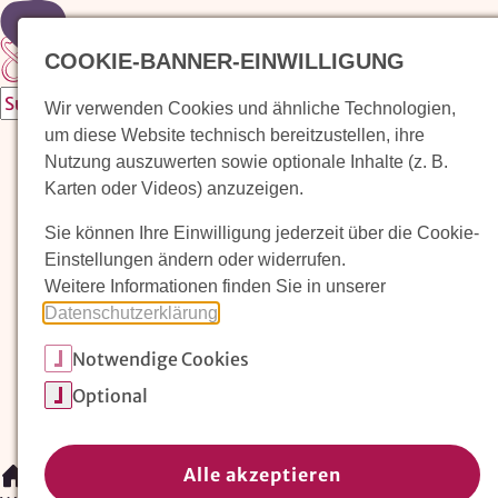
Zur Startseite
COOKIE-BANNER-EINWILLIGUNG
Wir verwenden Cookies und ähnliche Technologien,
um diese Website technisch bereitzustellen, ihre
Waldorfkindergarten finden
Nutzung auszuwerten sowie optionale Inhalte (z. B.
Karten oder Videos) anzuzeigen.
Pädagogischer Ansatz
Sie können Ihre Einwilligung jederzeit über die Cookie-
Arbeit im Waldorfkindergarten
Einstellungen ändern oder widerrufen.
Weitere Informationen finden Sie in unserer
Unser Verein
Datenschutzerklärung
.
Notwendige Cookies
Magazin: Erziehungskunst frühe Kindheit
Optional
Mitglieder
Spenden
Kontakt
Alle akzeptieren
/
Waldorfkindergarten finden
/